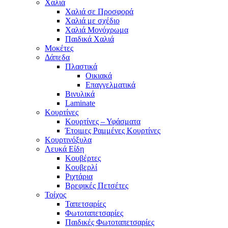
Χαλιά
Χαλιά σε Προσφορά
Χαλιά με σχέδιο
Χαλιά Μονόχρωμα
Παιδικά Χαλιά
Μοκέτες
Δάπεδα
Πλαστικά
Οικιακά
Επαγγελματικά
Βινυλικά
Laminate
Κουρτίνες
Κουρτίνες – Υφάσματα
Έτοιμες Ραμμένες Κουρτίνες
Κουρτινόξυλα
Λευκά Είδη
Κουβέρτες
Κουβερλί
Ριχτάρια
Βρεφικές Πετσέτες
Τοίχος
Ταπετσαρίες
Φωτοταπετσαρίες
Παιδικές Φωτοταπετσαρίες