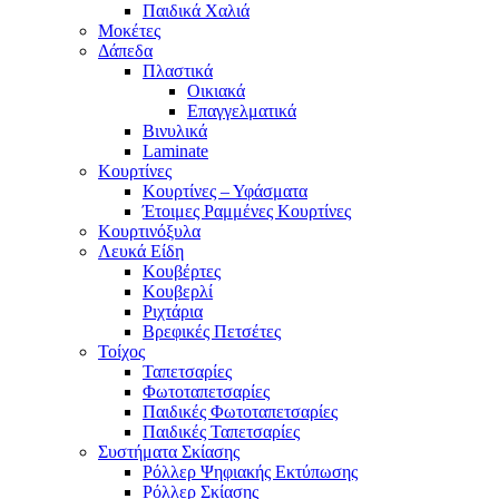
Παιδικά Χαλιά
Μοκέτες
Δάπεδα
Πλαστικά
Οικιακά
Επαγγελματικά
Βινυλικά
Laminate
Κουρτίνες
Κουρτίνες – Υφάσματα
Έτοιμες Ραμμένες Κουρτίνες
Κουρτινόξυλα
Λευκά Είδη
Κουβέρτες
Κουβερλί
Ριχτάρια
Βρεφικές Πετσέτες
Τοίχος
Ταπετσαρίες
Φωτοταπετσαρίες
Παιδικές Φωτοταπετσαρίες
Παιδικές Ταπετσαρίες
Συστήματα Σκίασης
Ρόλλερ Ψηφιακής Εκτύπωσης
Ρόλλερ Σκίασης