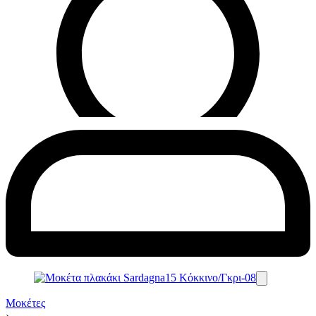
Μοκέτες
›