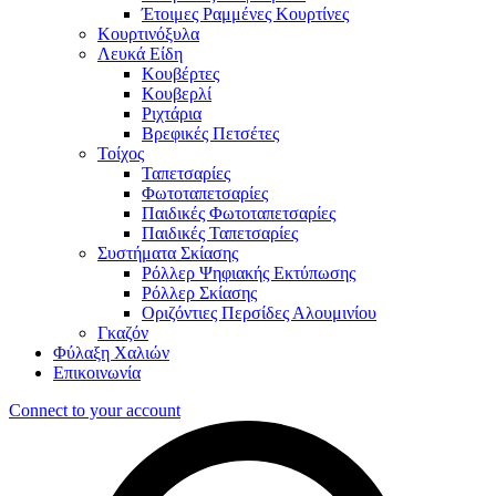
Έτοιμες Ραμμένες Κουρτίνες
Κουρτινόξυλα
Λευκά Είδη
Κουβέρτες
Κουβερλί
Ριχτάρια
Βρεφικές Πετσέτες
Τοίχος
Ταπετσαρίες
Φωτοταπετσαρίες
Παιδικές Φωτοταπετσαρίες
Παιδικές Ταπετσαρίες
Συστήματα Σκίασης
Ρόλλερ Ψηφιακής Εκτύπωσης
Ρόλλερ Σκίασης
Οριζόντιες Περσίδες Αλουμινίου
Γκαζόν
Φύλαξη Χαλιών
Επικοινωνία
Connect to your account