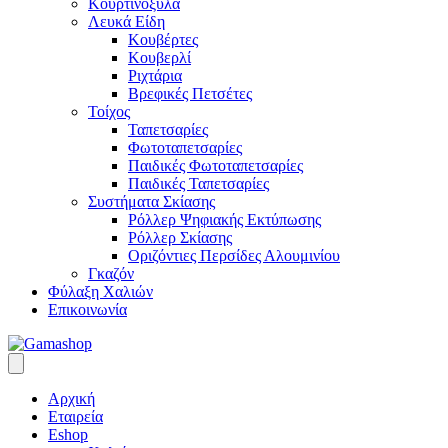
Κουρτινόξυλα
Λευκά Είδη
Κουβέρτες
Κουβερλί
Ριχτάρια
Βρεφικές Πετσέτες
Τοίχος
Ταπετσαρίες
Φωτοταπετσαρίες
Παιδικές Φωτοταπετσαρίες
Παιδικές Ταπετσαρίες
Συστήματα Σκίασης
Ρόλλερ Ψηφιακής Εκτύπωσης
Ρόλλερ Σκίασης
Οριζόντιες Περσίδες Αλουμινίου
Γκαζόν
Φύλαξη Χαλιών
Επικοινωνία
Αρχική
Εταιρεία
Eshop