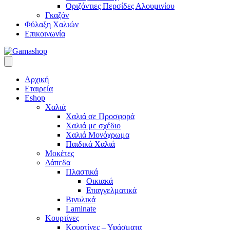
Οριζόντιες Περσίδες Αλουμινίου
Γκαζόν
Φύλαξη Χαλιών
Επικοινωνία
Αρχική
Εταιρεία
Eshop
Χαλιά
Χαλιά σε Προσφορά
Χαλιά με σχέδιο
Χαλιά Μονόχρωμα
Παιδικά Χαλιά
Μοκέτες
Δάπεδα
Πλαστικά
Οικιακά
Επαγγελματικά
Βινυλικά
Laminate
Κουρτίνες
Κουρτίνες – Υφάσματα