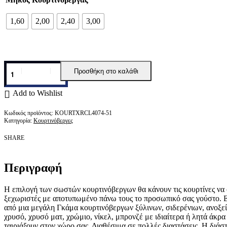
1,60
2,00
2,40
3,00
Προσθήκη στο καλάθι
Add to Wishlist
KOURTXRCL4074-51
Κατηγορία:
Κουρτινόβεργες
SHARE
Περιγραφή
Η επιλογή των σωστών κουρτινόβεργων θα κάνουν τις κουρτίνες να 
ξεχωριστές με αποτυπωμένο πάνω τους το προσωπικό σας γούστο. 
από μια μεγάλη Γκάμα κουρτινόβεργων ξύλινων, σιδερένιων, ανοξε
χρυσό, χρυσό ματ, χρώμιο, νίκελ, μπρονζέ με ιδιαίτερα ή λητά άκρα 
ταιριάξουν στον χώρο σας. Διαθέσιμα σε πολλές διαστάσεις. Η διά