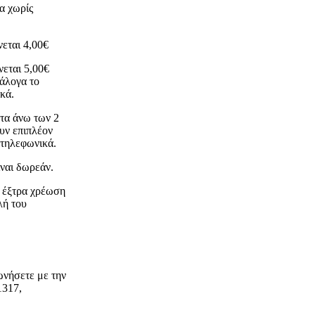
α χωρίς
εται 4,00€
νεται 5,00€
νάλογα το
κά.
ατα άνω των 2
ουν επιπλέον
ε τηλεφωνικά.
ίναι δωρεάν.
ι έξτρα χρέωση
λή του
ωνήσετε με την
1317,