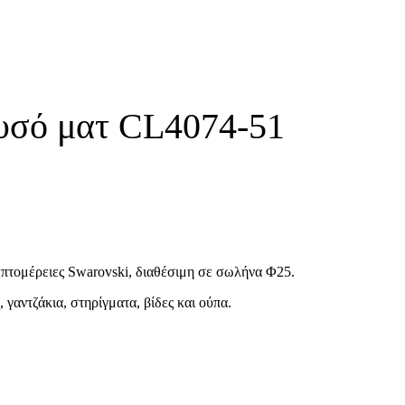
υσό ματ CL4074-51
πτομέρειες Swarovski, διαθέσιμη σε σωλήνα Φ25.
γαντζάκια, στηρίγματα, βίδες και ούπα.