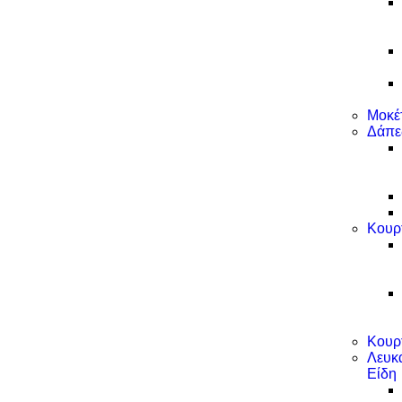
Μοκέ
Δάπε
Κουρ
Κουρ
Λευκ
Είδη