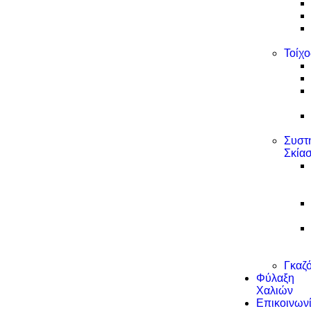
Τοίχο
Συστ
Σκία
Γκαζ
Φύλαξη
Χαλιών
Επικοινων