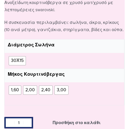
Ανοξείδωτη κουρτινόβεργα σε χρυσό ματ/χρυσό με
λεπτομέρειες swarovski.
Η συσκευασία περιλαμβάνει: σωλήνα, άκρα, κρίκους
(10 ανά μέτρο), γαντζάκια, στηρίγματα, βίδες και ούπα.
Διάμετρος Σωλήνα
30Χ15
Μήκος Κουρτινόβεργας
1,60
2,00
2,40
3,00
Προσθήκη στο καλάθι