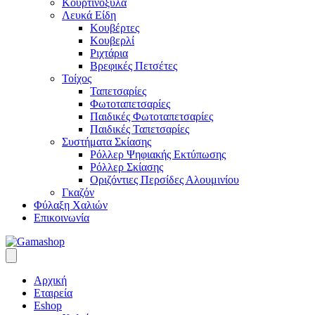
Κουρτινόξυλα
Λευκά Είδη
Κουβέρτες
Κουβερλί
Ριχτάρια
Βρεφικές Πετσέτες
Τοίχος
Ταπετσαρίες
Φωτοταπετσαρίες
Παιδικές Φωτοταπετσαρίες
Παιδικές Ταπετσαρίες
Συστήματα Σκίασης
Ρόλλερ Ψηφιακής Εκτύπωσης
Ρόλλερ Σκίασης
Οριζόντιες Περσίδες Αλουμινίου
Γκαζόν
Φύλαξη Χαλιών
Επικοινωνία
Αρχική
Εταιρεία
Eshop