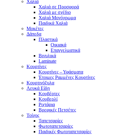
Χαλιά
Χαλιά σε Προσφορά
Χαλιά με σχέδιο
Χαλιά Μονόχρωμα
Παιδικά Χαλιά
Μοκέτες
Δάπεδα
Πλαστικά
Οικιακά
Επαγγελματικά
Βινυλικά
Laminate
Κουρτίνες
Κουρτίνες – Υφάσματα
Έτοιμες Ραμμένες Κουρτίνες
Κουρτινόξυλα
Λευκά Είδη
Κουβέρτες
Κουβερλί
Ριχτάρια
Βρεφικές Πετσέτες
Τοίχος
Ταπετσαρίες
Φωτοταπετσαρίες
Παιδικές Φωτοταπετσαρίες