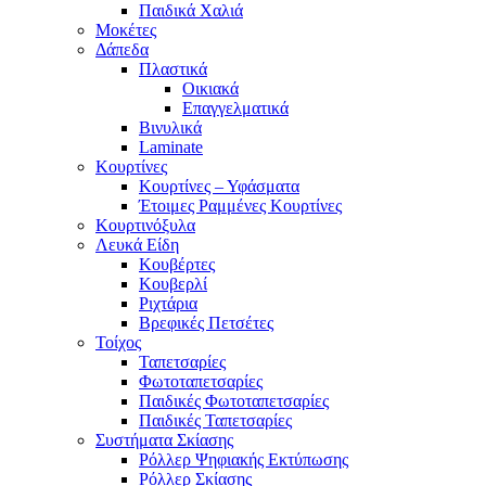
Παιδικά Χαλιά
Μοκέτες
Δάπεδα
Πλαστικά
Οικιακά
Επαγγελματικά
Βινυλικά
Laminate
Κουρτίνες
Κουρτίνες – Υφάσματα
Έτοιμες Ραμμένες Κουρτίνες
Κουρτινόξυλα
Λευκά Είδη
Κουβέρτες
Κουβερλί
Ριχτάρια
Βρεφικές Πετσέτες
Τοίχος
Ταπετσαρίες
Φωτοταπετσαρίες
Παιδικές Φωτοταπετσαρίες
Παιδικές Ταπετσαρίες
Συστήματα Σκίασης
Ρόλλερ Ψηφιακής Εκτύπωσης
Ρόλλερ Σκίασης