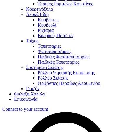
Έτοιμες Ραμμένες Κουρτίνες
Κουρτινόξυλα
Λευκά Είδη
Κουβέρτες
Κουβερλί
Ριχτάρια
Βρεφικές Πετσέτες
Τοίχος
Ταπετσαρίες
Φωτοταπετσαρίες
Παιδικές Φωτοταπετσαρίες
Παιδικές Ταπετσαρίες
Συστήματα Σκίασης
Ρόλλερ Ψηφιακής Εκτύπωσης
Ρόλλερ Σκίασης
Οριζόντιες Περσίδες Αλουμινίου
Γκαζόν
Φύλαξη Χαλιών
Επικοινωνία
Connect to your account