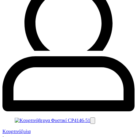
Κουρτινόξυλα
›