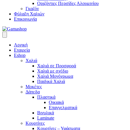
Οριζόντιες Περσίδες Αλουμινίου
Γκαζόν
Φύλαξη Χαλιών
Επικοινωνία
Αρχική
Εταιρεία
Eshop
Χαλιά
Χαλιά σε Προσφορά
Χαλιά με σχέδιο
Χαλιά Μονόχρωμα
Παιδικά Χαλιά
Μοκέτες
Δάπεδα
Πλαστικά
Οικιακά
Επαγγελματικά
Βινυλικά
Laminate
Κουρτίνες
Κουρτίνες – Υφάσματα