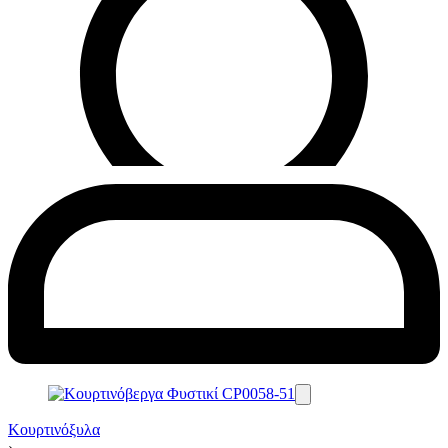
Κουρτινόξυλα
›