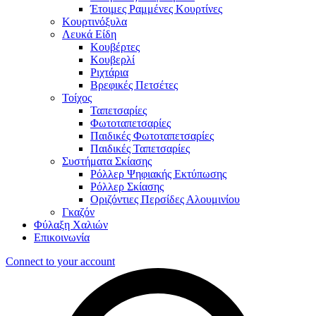
Έτοιμες Ραμμένες Κουρτίνες
Κουρτινόξυλα
Λευκά Είδη
Κουβέρτες
Κουβερλί
Ριχτάρια
Βρεφικές Πετσέτες
Τοίχος
Ταπετσαρίες
Φωτοταπετσαρίες
Παιδικές Φωτοταπετσαρίες
Παιδικές Ταπετσαρίες
Συστήματα Σκίασης
Ρόλλερ Ψηφιακής Εκτύπωσης
Ρόλλερ Σκίασης
Οριζόντιες Περσίδες Αλουμινίου
Γκαζόν
Φύλαξη Χαλιών
Επικοινωνία
Connect to your account