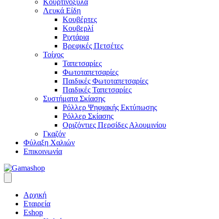
Κουρτινόξυλα
Λευκά Είδη
Κουβέρτες
Κουβερλί
Ριχτάρια
Βρεφικές Πετσέτες
Τοίχος
Ταπετσαρίες
Φωτοταπετσαρίες
Παιδικές Φωτοταπετσαρίες
Παιδικές Ταπετσαρίες
Συστήματα Σκίασης
Ρόλλερ Ψηφιακής Εκτύπωσης
Ρόλλερ Σκίασης
Οριζόντιες Περσίδες Αλουμινίου
Γκαζόν
Φύλαξη Χαλιών
Επικοινωνία
Αρχική
Εταιρεία
Eshop