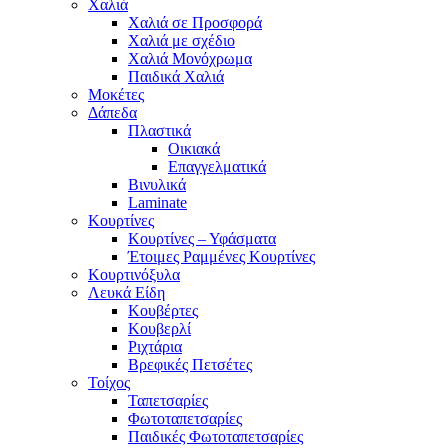
Χαλιά
Χαλιά σε Προσφορά
Χαλιά με σχέδιο
Χαλιά Μονόχρωμα
Παιδικά Χαλιά
Μοκέτες
Δάπεδα
Πλαστικά
Οικιακά
Επαγγελματικά
Βινυλικά
Laminate
Κουρτίνες
Κουρτίνες – Υφάσματα
Έτοιμες Ραμμένες Κουρτίνες
Κουρτινόξυλα
Λευκά Είδη
Κουβέρτες
Κουβερλί
Ριχτάρια
Βρεφικές Πετσέτες
Τοίχος
Ταπετσαρίες
Φωτοταπετσαρίες
Παιδικές Φωτοταπετσαρίες