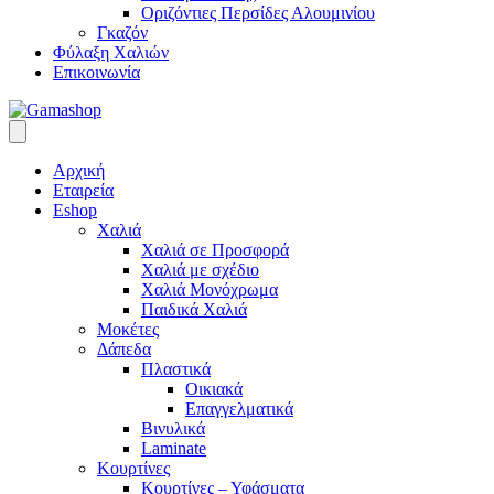
Οριζόντιες Περσίδες Αλουμινίου
Γκαζόν
Φύλαξη Χαλιών
Επικοινωνία
Αρχική
Εταιρεία
Eshop
Χαλιά
Χαλιά σε Προσφορά
Χαλιά με σχέδιο
Χαλιά Μονόχρωμα
Παιδικά Χαλιά
Μοκέτες
Δάπεδα
Πλαστικά
Οικιακά
Επαγγελματικά
Βινυλικά
Laminate
Κουρτίνες
Κουρτίνες – Υφάσματα