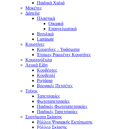
Παιδικά Χαλιά
Μοκέτες
Δάπεδα
Πλαστικά
Οικιακά
Επαγγελματικά
Βινυλικά
Laminate
Κουρτίνες
Κουρτίνες – Υφάσματα
Έτοιμες Ραμμένες Κουρτίνες
Κουρτινόξυλα
Λευκά Είδη
Κουβέρτες
Κουβερλί
Ριχτάρια
Βρεφικές Πετσέτες
Τοίχος
Ταπετσαρίες
Φωτοταπετσαρίες
Παιδικές Φωτοταπετσαρίες
Παιδικές Ταπετσαρίες
Συστήματα Σκίασης
Ρόλλερ Ψηφιακής Εκτύπωσης
Ρόλλερ Σκίασης