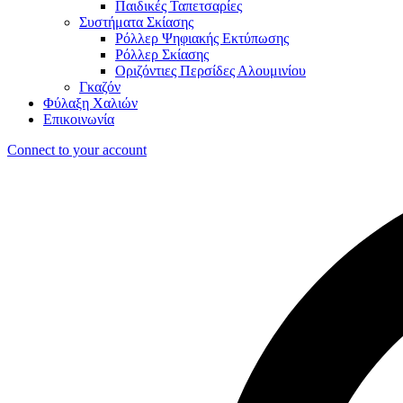
Παιδικές Ταπετσαρίες
Συστήματα Σκίασης
Ρόλλερ Ψηφιακής Εκτύπωσης
Ρόλλερ Σκίασης
Οριζόντιες Περσίδες Αλουμινίου
Γκαζόν
Φύλαξη Χαλιών
Επικοινωνία
Connect to your account