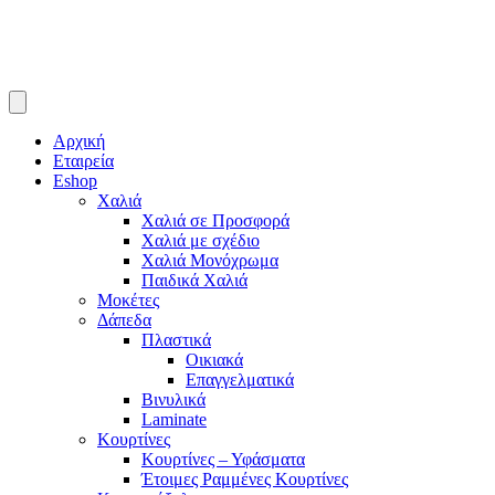
Αρχική
Εταιρεία
Eshop
Χαλιά
Χαλιά σε Προσφορά
Χαλιά με σχέδιο
Χαλιά Μονόχρωμα
Παιδικά Χαλιά
Μοκέτες
Δάπεδα
Πλαστικά
Οικιακά
Επαγγελματικά
Βινυλικά
Laminate
Κουρτίνες
Κουρτίνες – Υφάσματα
Έτοιμες Ραμμένες Κουρτίνες