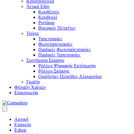
Κουρτινόξυλα
Λευκά Είδη
Κουβέρτες
Κουβερλί
Ριχτάρια
Βρεφικές Πετσέτες
Τοίχος
Ταπετσαρίες
Φωτοταπετσαρίες
Παιδικές Φωτοταπετσαρίες
Παιδικές Ταπετσαρίες
Συστήματα Σκίασης
Ρόλλερ Ψηφιακής Εκτύπωσης
Ρόλλερ Σκίασης
Οριζόντιες Περσίδες Αλουμινίου
Γκαζόν
Φύλαξη Χαλιών
Επικοινωνία
Αρχική
Εταιρεία
Eshop