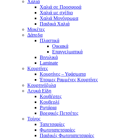
Χαλιά
Χαλιά σε Προσφορά
Χαλιά με σχέδιο
Χαλιά Μονόχρωμα
Παιδικά Χαλιά
Μοκέτες
Δάπεδα
Πλαστικά
Οικιακά
Επαγγελματικά
Βινυλικά
Laminate
Κουρτίνες
Κουρτίνες – Υφάσματα
Έτοιμες Ραμμένες Κουρτίνες
Κουρτινόξυλα
Λευκά Είδη
Κουβέρτες
Κουβερλί
Ριχτάρια
Βρεφικές Πετσέτες
Τοίχος
Ταπετσαρίες
Φωτοταπετσαρίες
Παιδικές Φωτοταπετσαρίες