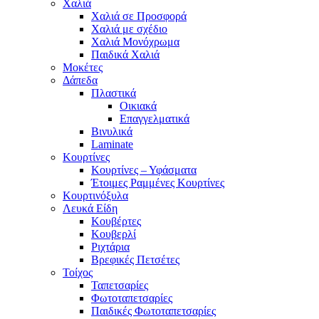
Χαλιά
Χαλιά σε Προσφορά
Χαλιά με σχέδιο
Χαλιά Μονόχρωμα
Παιδικά Χαλιά
Μοκέτες
Δάπεδα
Πλαστικά
Οικιακά
Επαγγελματικά
Βινυλικά
Laminate
Κουρτίνες
Κουρτίνες – Υφάσματα
Έτοιμες Ραμμένες Κουρτίνες
Κουρτινόξυλα
Λευκά Είδη
Κουβέρτες
Κουβερλί
Ριχτάρια
Βρεφικές Πετσέτες
Τοίχος
Ταπετσαρίες
Φωτοταπετσαρίες
Παιδικές Φωτοταπετσαρίες