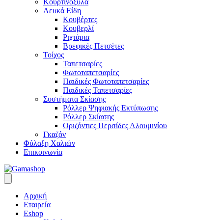
Κουρτινόξυλα
Λευκά Είδη
Κουβέρτες
Κουβερλί
Ριχτάρια
Βρεφικές Πετσέτες
Τοίχος
Ταπετσαρίες
Φωτοταπετσαρίες
Παιδικές Φωτοταπετσαρίες
Παιδικές Ταπετσαρίες
Συστήματα Σκίασης
Ρόλλερ Ψηφιακής Εκτύπωσης
Ρόλλερ Σκίασης
Οριζόντιες Περσίδες Αλουμινίου
Γκαζόν
Φύλαξη Χαλιών
Επικοινωνία
Αρχική
Εταιρεία
Eshop