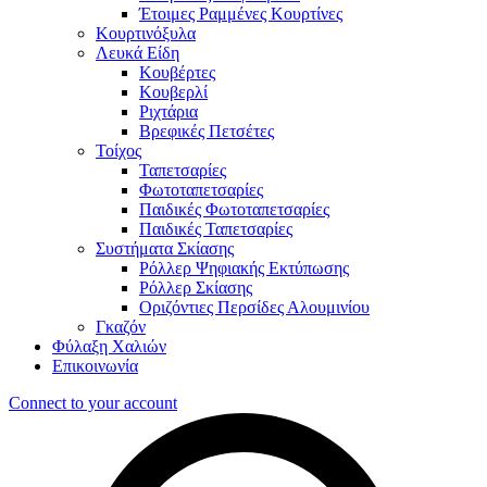
Έτοιμες Ραμμένες Κουρτίνες
Κουρτινόξυλα
Λευκά Είδη
Κουβέρτες
Κουβερλί
Ριχτάρια
Βρεφικές Πετσέτες
Τοίχος
Ταπετσαρίες
Φωτοταπετσαρίες
Παιδικές Φωτοταπετσαρίες
Παιδικές Ταπετσαρίες
Συστήματα Σκίασης
Ρόλλερ Ψηφιακής Εκτύπωσης
Ρόλλερ Σκίασης
Οριζόντιες Περσίδες Αλουμινίου
Γκαζόν
Φύλαξη Χαλιών
Επικοινωνία
Connect to your account