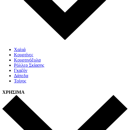
Χαλιά
Κουρτίνες
Κουρτινόξυλα
Ρόλλερ Σκίασης
Γκαζόν
Δάπεδα
Τοίχος
ΧΡΗΣΙΜΑ