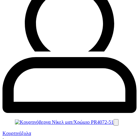
Κουρτινόξυλα
›