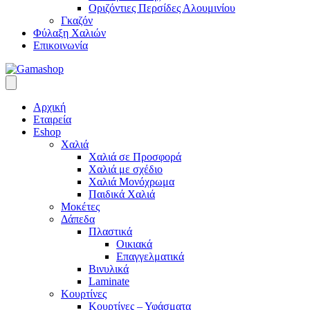
Οριζόντιες Περσίδες Αλουμινίου
Γκαζόν
Φύλαξη Χαλιών
Επικοινωνία
Αρχική
Εταιρεία
Eshop
Χαλιά
Χαλιά σε Προσφορά
Χαλιά με σχέδιο
Χαλιά Μονόχρωμα
Παιδικά Χαλιά
Μοκέτες
Δάπεδα
Πλαστικά
Οικιακά
Επαγγελματικά
Βινυλικά
Laminate
Κουρτίνες
Κουρτίνες – Υφάσματα