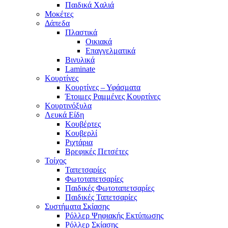
Παιδικά Χαλιά
Μοκέτες
Δάπεδα
Πλαστικά
Οικιακά
Επαγγελματικά
Βινυλικά
Laminate
Κουρτίνες
Κουρτίνες – Υφάσματα
Έτοιμες Ραμμένες Κουρτίνες
Κουρτινόξυλα
Λευκά Είδη
Κουβέρτες
Κουβερλί
Ριχτάρια
Βρεφικές Πετσέτες
Τοίχος
Ταπετσαρίες
Φωτοταπετσαρίες
Παιδικές Φωτοταπετσαρίες
Παιδικές Ταπετσαρίες
Συστήματα Σκίασης
Ρόλλερ Ψηφιακής Εκτύπωσης
Ρόλλερ Σκίασης