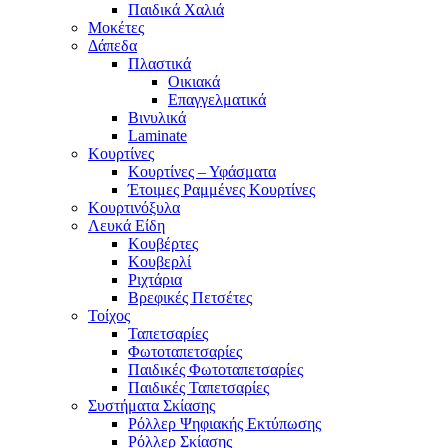
Παιδικά Χαλιά
Μοκέτες
Δάπεδα
Πλαστικά
Οικιακά
Επαγγελματικά
Βινυλικά
Laminate
Κουρτίνες
Κουρτίνες – Υφάσματα
Έτοιμες Ραμμένες Κουρτίνες
Κουρτινόξυλα
Λευκά Είδη
Κουβέρτες
Κουβερλί
Ριχτάρια
Βρεφικές Πετσέτες
Τοίχος
Ταπετσαρίες
Φωτοταπετσαρίες
Παιδικές Φωτοταπετσαρίες
Παιδικές Ταπετσαρίες
Συστήματα Σκίασης
Ρόλλερ Ψηφιακής Εκτύπωσης
Ρόλλερ Σκίασης