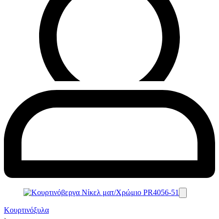
Κουρτινόξυλα
›