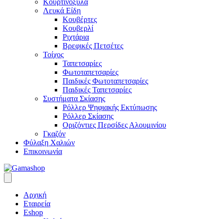
Κουρτινόξυλα
Λευκά Είδη
Κουβέρτες
Κουβερλί
Ριχτάρια
Βρεφικές Πετσέτες
Τοίχος
Ταπετσαρίες
Φωτοταπετσαρίες
Παιδικές Φωτοταπετσαρίες
Παιδικές Ταπετσαρίες
Συστήματα Σκίασης
Ρόλλερ Ψηφιακής Εκτύπωσης
Ρόλλερ Σκίασης
Οριζόντιες Περσίδες Αλουμινίου
Γκαζόν
Φύλαξη Χαλιών
Επικοινωνία
Αρχική
Εταιρεία
Eshop