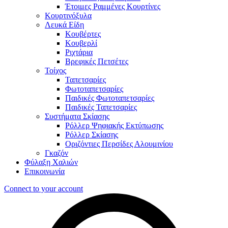
Έτοιμες Ραμμένες Κουρτίνες
Κουρτινόξυλα
Λευκά Είδη
Κουβέρτες
Κουβερλί
Ριχτάρια
Βρεφικές Πετσέτες
Τοίχος
Ταπετσαρίες
Φωτοταπετσαρίες
Παιδικές Φωτοταπετσαρίες
Παιδικές Ταπετσαρίες
Συστήματα Σκίασης
Ρόλλερ Ψηφιακής Εκτύπωσης
Ρόλλερ Σκίασης
Οριζόντιες Περσίδες Αλουμινίου
Γκαζόν
Φύλαξη Χαλιών
Επικοινωνία
Connect to your account