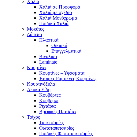
Χαλιά
Χαλιά σε Προσφορά
Χαλιά με σχέδιο
Χαλιά Μονόχρωμα
Παιδικά Χαλιά
Μοκέτες
Δάπεδα
Πλαστικά
Οικιακά
Επαγγελματικά
Βινυλικά
Laminate
Κουρτίνες
Κουρτίνες – Υφάσματα
Έτοιμες Ραμμένες Κουρτίνες
Κουρτινόξυλα
Λευκά Είδη
Κουβέρτες
Κουβερλί
Ριχτάρια
Βρεφικές Πετσέτες
Τοίχος
Ταπετσαρίες
Φωτοταπετσαρίες
Παιδικές Φωτοταπετσαρίες