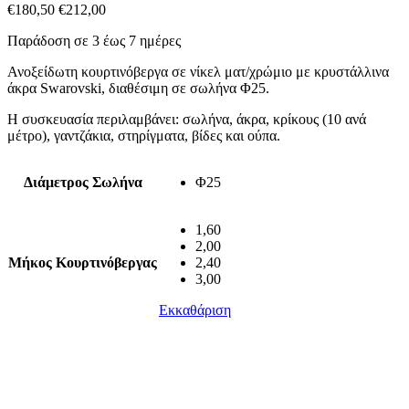
€
180,50
€
212,00
Παράδοση σε 3 έως 7 ημέρες
Ανοξείδωτη κουρτινόβεργα σε νίκελ ματ/χρώμιο με κρυστάλλινα
άκρα Swarovski, διαθέσιμη σε σωλήνα Φ25.
Η συσκευασία περιλαμβάνει: σωλήνα, άκρα, κρίκους (10 ανά
μέτρο), γαντζάκια, στηρίγματα, βίδες και ούπα.
Διάμετρος Σωλήνα
Φ25
1,60
2,00
Μήκος Κουρτινόβεργας
2,40
3,00
Εκκαθάριση