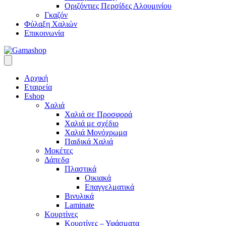
Οριζόντιες Περσίδες Αλουμινίου
Γκαζόν
Φύλαξη Χαλιών
Επικοινωνία
Αρχική
Εταιρεία
Eshop
Χαλιά
Χαλιά σε Προσφορά
Χαλιά με σχέδιο
Χαλιά Μονόχρωμα
Παιδικά Χαλιά
Μοκέτες
Δάπεδα
Πλαστικά
Οικιακά
Επαγγελματικά
Βινυλικά
Laminate
Κουρτίνες
Κουρτίνες – Υφάσματα