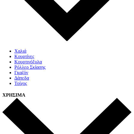
Χαλιά
Κουρτίνες
Κουρτινόξυλα
Ρόλλερ Σκίασης
Γκαζόν
Δάπεδα
Τοίχος
ΧΡΗΣΙΜΑ