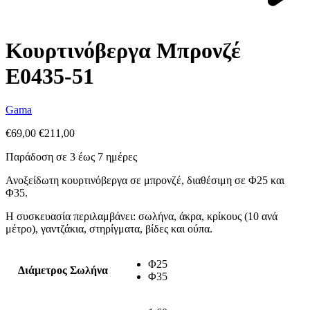
Next
product:
Κουρτινόβεργα Μπρονζέ
E0435-51
Gama
€
69,00
€
211,00
Παράδοση σε 3 έως 7 ημέρες
Ανοξείδωτη κουρτινόβεργα σε μπρονζέ, διαθέσιμη σε Φ25 και
Φ35.
Η συσκευασία περιλαμβάνει: σωλήνα, άκρα, κρίκους (10 ανά
μέτρο), γαντζάκια, στηρίγματα, βίδες και ούπα.
Φ25
Διάμετρος Σωλήνα
Φ35