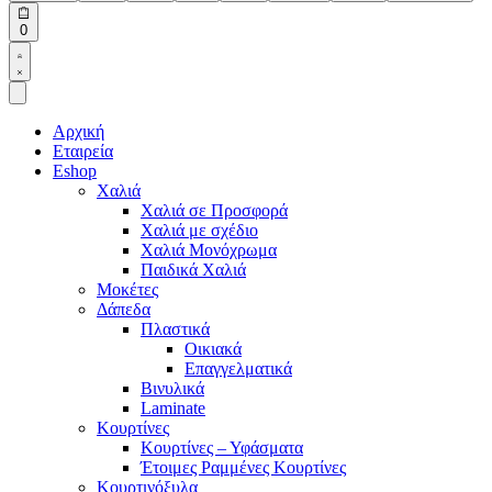
Open
0
cart
Open
Account
details
Αρχική
Εταιρεία
Eshop
Χαλιά
Χαλιά σε Προσφορά
Χαλιά με σχέδιο
Χαλιά Μονόχρωμα
Παιδικά Χαλιά
Μοκέτες
Δάπεδα
Πλαστικά
Οικιακά
Επαγγελματικά
Βινυλικά
Laminate
Κουρτίνες
Κουρτίνες – Υφάσματα
Έτοιμες Ραμμένες Κουρτίνες
Κουρτινόξυλα