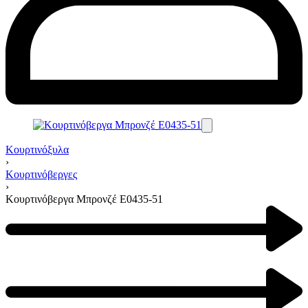
Κουρτινόξυλα
›
Κουρτινόβεργες
›
Κουρτινόβεργα Μπρονζέ E0435-51
Product
navigation
Previous
product: