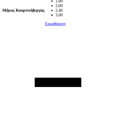
1,60
2,00
Μήκος Κουρτινόβεργας
2,40
3,00
Εκκαθάριση