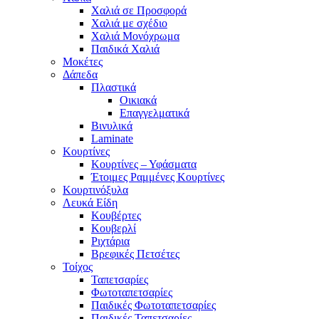
Χαλιά σε Προσφορά
Χαλιά με σχέδιο
Χαλιά Μονόχρωμα
Παιδικά Χαλιά
Μοκέτες
Δάπεδα
Πλαστικά
Οικιακά
Επαγγελματικά
Βινυλικά
Laminate
Κουρτίνες
Κουρτίνες – Υφάσματα
Έτοιμες Ραμμένες Κουρτίνες
Κουρτινόξυλα
Λευκά Είδη
Κουβέρτες
Κουβερλί
Ριχτάρια
Βρεφικές Πετσέτες
Τοίχος
Ταπετσαρίες
Φωτοταπετσαρίες
Παιδικές Φωτοταπετσαρίες
Παιδικές Ταπετσαρίες