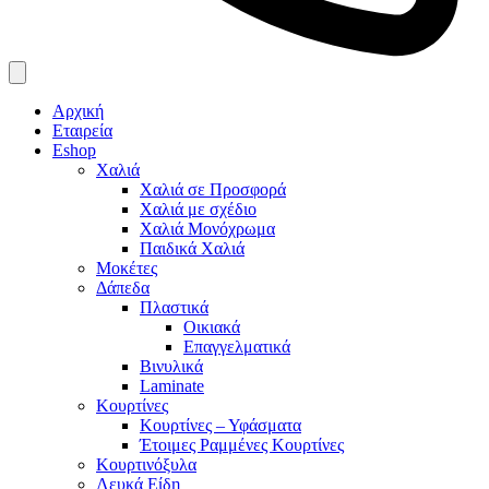
Αρχική
Εταιρεία
Eshop
Χαλιά
Χαλιά σε Προσφορά
Χαλιά με σχέδιο
Χαλιά Μονόχρωμα
Παιδικά Χαλιά
Μοκέτες
Δάπεδα
Πλαστικά
Οικιακά
Επαγγελματικά
Βινυλικά
Laminate
Κουρτίνες
Κουρτίνες – Υφάσματα
Έτοιμες Ραμμένες Κουρτίνες
Κουρτινόξυλα
Λευκά Είδη