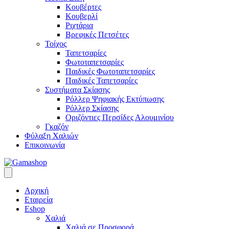
Κουβέρτες
Κουβερλί
Ριχτάρια
Βρεφικές Πετσέτες
Τοίχος
Ταπετσαρίες
Φωτοταπετσαρίες
Παιδικές Φωτοταπετσαρίες
Παιδικές Ταπετσαρίες
Συστήματα Σκίασης
Ρόλλερ Ψηφιακής Εκτύπωσης
Ρόλλερ Σκίασης
Οριζόντιες Περσίδες Αλουμινίου
Γκαζόν
Φύλαξη Χαλιών
Επικοινωνία
Αρχική
Εταιρεία
Eshop
Χαλιά
Χαλιά σε Προσφορά