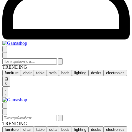
Search
for:
TRENDING
furniture
chair
table
sofa
beds
lighting
desks
electronics
Open
0
cart
Open
Account
details
Search
for:
TRENDING
furniture
chair
table
sofa
beds
lighting
desks
electronics