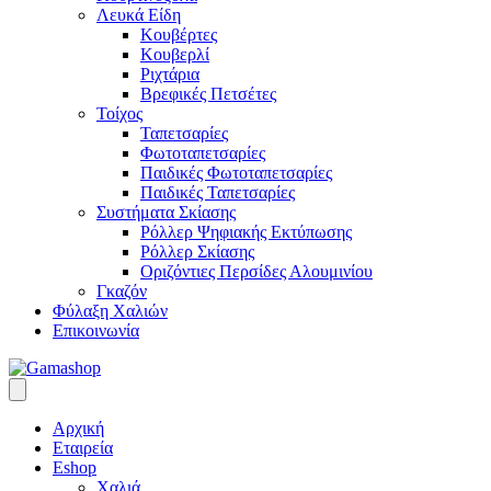
Λευκά Είδη
Κουβέρτες
Κουβερλί
Ριχτάρια
Βρεφικές Πετσέτες
Τοίχος
Ταπετσαρίες
Φωτοταπετσαρίες
Παιδικές Φωτοταπετσαρίες
Παιδικές Ταπετσαρίες
Συστήματα Σκίασης
Ρόλλερ Ψηφιακής Εκτύπωσης
Ρόλλερ Σκίασης
Οριζόντιες Περσίδες Αλουμινίου
Γκαζόν
Φύλαξη Χαλιών
Επικοινωνία
Αρχική
Εταιρεία
Eshop
Χαλιά