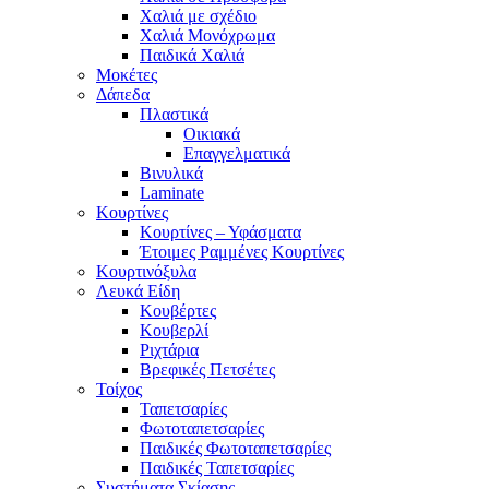
Χαλιά με σχέδιο
Χαλιά Μονόχρωμα
Παιδικά Χαλιά
Μοκέτες
Δάπεδα
Πλαστικά
Οικιακά
Επαγγελματικά
Βινυλικά
Laminate
Κουρτίνες
Κουρτίνες – Υφάσματα
Έτοιμες Ραμμένες Κουρτίνες
Κουρτινόξυλα
Λευκά Είδη
Κουβέρτες
Κουβερλί
Ριχτάρια
Βρεφικές Πετσέτες
Τοίχος
Ταπετσαρίες
Φωτοταπετσαρίες
Παιδικές Φωτοταπετσαρίες
Παιδικές Ταπετσαρίες
Συστήματα Σκίασης