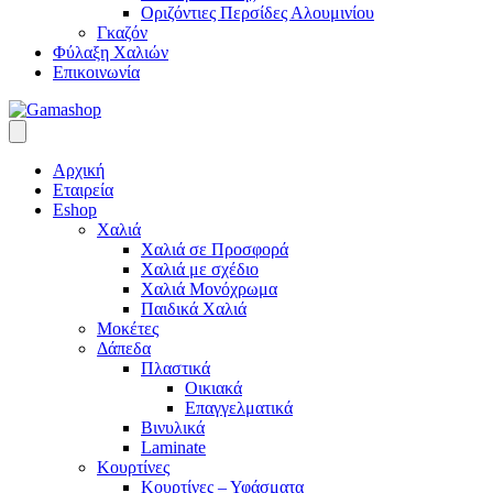
Οριζόντιες Περσίδες Αλουμινίου
Γκαζόν
Φύλαξη Χαλιών
Επικοινωνία
Αρχική
Εταιρεία
Eshop
Χαλιά
Χαλιά σε Προσφορά
Χαλιά με σχέδιο
Χαλιά Μονόχρωμα
Παιδικά Χαλιά
Μοκέτες
Δάπεδα
Πλαστικά
Οικιακά
Επαγγελματικά
Βινυλικά
Laminate
Κουρτίνες
Κουρτίνες – Υφάσματα