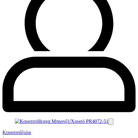
Κουρτινόξυλα
›