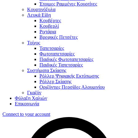
Έτοιμες Ραμμένες Κουρτίνες
Κουρτινόξυλα
Λευκά Είδη
Κουβέρτες
Κουβερλί
Ριχτάρια
Βρεφικές Πετσέτες
Τοίχος
Ταπετσαρίες
Φωτοταπετσαρίες
Παιδικές Φωτοταπετσαρίες
Παιδικές Ταπετσαρίες
Συστήματα Σκίασης
Ρόλλερ Ψηφιακής Εκτύπωσης
Ρόλλερ Σκίασης
Οριζόντιες Περσίδες Αλουμινίου
Γκαζόν
Φύλαξη Χαλιών
Επικοινωνία
Connect to your account