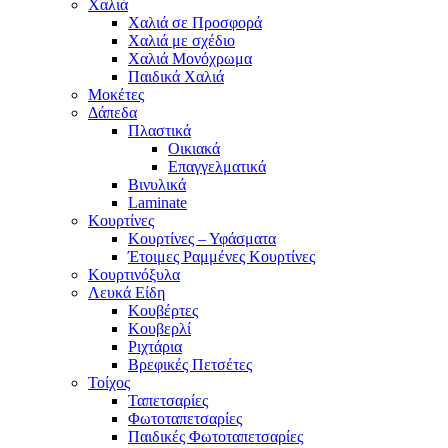
Χαλιά
Χαλιά σε Προσφορά
Χαλιά με σχέδιο
Χαλιά Μονόχρωμα
Παιδικά Χαλιά
Μοκέτες
Δάπεδα
Πλαστικά
Οικιακά
Επαγγελματικά
Βινυλικά
Laminate
Κουρτίνες
Κουρτίνες – Υφάσματα
Έτοιμες Ραμμένες Κουρτίνες
Κουρτινόξυλα
Λευκά Είδη
Κουβέρτες
Κουβερλί
Ριχτάρια
Βρεφικές Πετσέτες
Τοίχος
Ταπετσαρίες
Φωτοταπετσαρίες
Παιδικές Φωτοταπετσαρίες