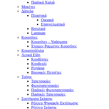
Παιδικά Χαλιά
Μοκέτες
Δάπεδα
Πλαστικά
Οικιακά
Επαγγελματικά
Βινυλικά
Laminate
Κουρτίνες
Κουρτίνες – Υφάσματα
Έτοιμες Ραμμένες Κουρτίνες
Κουρτινόξυλα
Λευκά Είδη
Κουβέρτες
Κουβερλί
Ριχτάρια
Βρεφικές Πετσέτες
Τοίχος
Ταπετσαρίες
Φωτοταπετσαρίες
Παιδικές Φωτοταπετσαρίες
Παιδικές Ταπετσαρίες
Συστήματα Σκίασης
Ρόλλερ Ψηφιακής Εκτύπωσης
Ρόλλερ Σκίασης