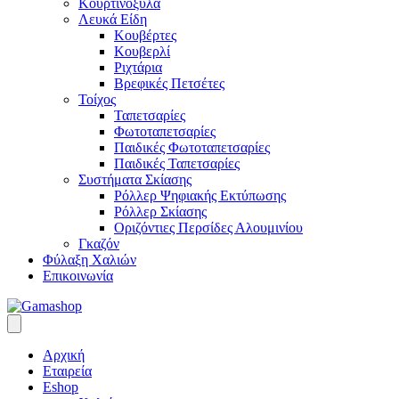
Κουρτινόξυλα
Λευκά Είδη
Κουβέρτες
Κουβερλί
Ριχτάρια
Βρεφικές Πετσέτες
Τοίχος
Ταπετσαρίες
Φωτοταπετσαρίες
Παιδικές Φωτοταπετσαρίες
Παιδικές Ταπετσαρίες
Συστήματα Σκίασης
Ρόλλερ Ψηφιακής Εκτύπωσης
Ρόλλερ Σκίασης
Οριζόντιες Περσίδες Αλουμινίου
Γκαζόν
Φύλαξη Χαλιών
Επικοινωνία
Αρχική
Εταιρεία
Eshop