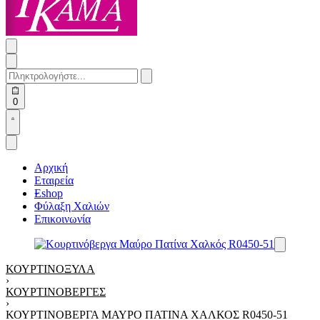
Search
for:
Open
0
cart
Open
Account
details
Αρχική
Εταιρεία
Eshop
Φύλαξη Χαλιών
Επικοινωνία
ΚΟΥΡΤΙΝΌΞΥΛΑ
›
ΚΟΥΡΤΙΝΌΒΕΡΓΕΣ
›
ΚΟΥΡΤΙΝΌΒΕΡΓΑ ΜΑΎΡΟ ΠΑΤΊΝΑ ΧΑΛΚΌΣ R0450-51