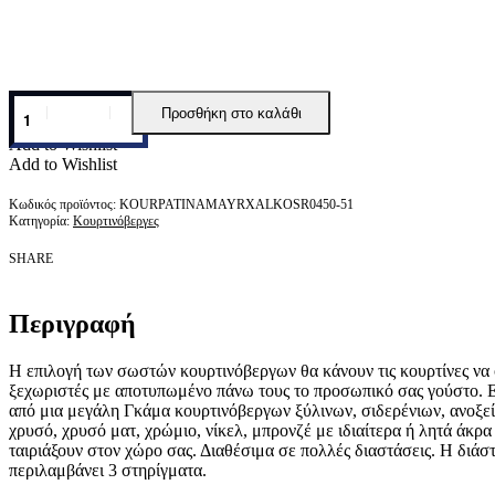
Κουρτινόβεργα
Προσθήκη στο καλάθι
Μαύρο
Πατίνα
Add to Wishlist
Χαλκός
Add to Wishlist
R0450-
51
KOURPATINAMAYRXALKOSR0450-51
ποσότητα
Κατηγορία:
Κουρτινόβεργες
SHARE
Περιγραφή
Η επιλογή των σωστών κουρτινόβεργων θα κάνουν τις κουρτίνες να 
ξεχωριστές με αποτυπωμένο πάνω τους το προσωπικό σας γούστο. 
από μια μεγάλη Γκάμα κουρτινόβεργων ξύλινων, σιδερένιων, ανοξε
χρυσό, χρυσό ματ, χρώμιο, νίκελ, μπρονζέ με ιδιαίτερα ή λητά άκρα 
ταιριάξουν στον χώρο σας. Διαθέσιμα σε πολλές διαστάσεις. Η διά
περιλαμβάνει 3 στηρίγματα.