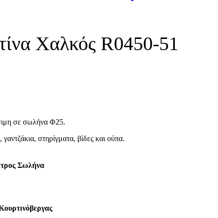
τίνα Χαλκός R0450-51
σιμη σε σωλήνα Φ25.
γαντζάκια, στηρίγματα, βίδες και ούπα.
ετρος Σωλήνα
Κουρτινόβεργας