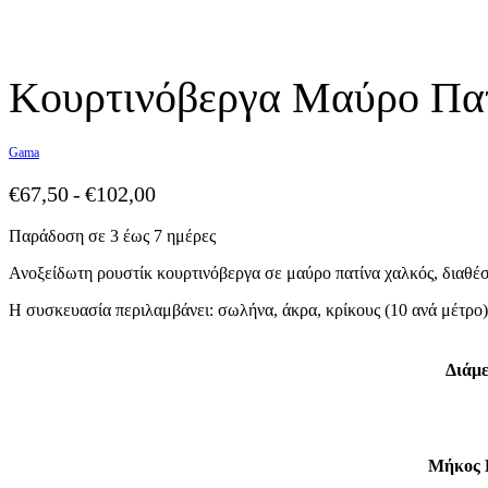
Product
Previous
Next
navigation
product:
product:
Κουρτινόβεργα Μαύρο Πα
Gama
€
67,50
€
102,00
Παράδοση σε 3 έως 7 ημέρες
Ανοξείδωτη ρουστίκ κουρτινόβεργα σε μαύρο πατίνα χαλκός, διαθέ
Η συσκευασία περιλαμβάνει: σωλήνα, άκρα, κρίκους (10 ανά μέτρο), 
Διάμ
Μήκος 