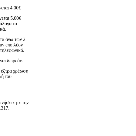
εται 4,00€
νεται 5,00€
νάλογα το
κά.
ατα άνω των 2
ουν επιπλέον
ε τηλεφωνικά.
ίναι δωρεάν.
ι έξτρα χρέωση
λή του
ωνήσετε με την
1317,