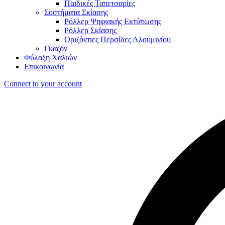
Παιδικές Ταπετσαρίες
Συστήματα Σκίασης
Ρόλλερ Ψηφιακής Εκτύπωσης
Ρόλλερ Σκίασης
Οριζόντιες Περσίδες Αλουμινίου
Γκαζόν
Φύλαξη Χαλιών
Επικοινωνία
Connect to your account