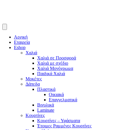
Αρχική
Εταιρεία
Eshop
Χαλιά
Χαλιά σε Προσφορά
Χαλιά με σχέδιο
Χαλιά Μονόχρωμα
Παιδικά Χαλιά
Μοκέτες
Δάπεδα
Πλαστικά
Οικιακά
Επαγγελματικά
Βινυλικά
Laminate
Κουρτίνες
Κουρτίνες – Υφάσματα
Έτοιμες Ραμμένες Κουρτίνες