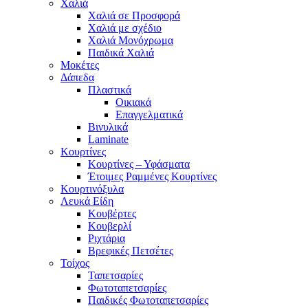
Χαλιά
Χαλιά σε Προσφορά
Χαλιά με σχέδιο
Χαλιά Μονόχρωμα
Παιδικά Χαλιά
Μοκέτες
Δάπεδα
Πλαστικά
Οικιακά
Επαγγελματικά
Βινυλικά
Laminate
Κουρτίνες
Κουρτίνες – Υφάσματα
Έτοιμες Ραμμένες Κουρτίνες
Κουρτινόξυλα
Λευκά Είδη
Κουβέρτες
Κουβερλί
Ριχτάρια
Βρεφικές Πετσέτες
Τοίχος
Ταπετσαρίες
Φωτοταπετσαρίες
Παιδικές Φωτοταπετσαρίες