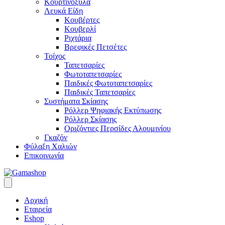
Κουρτινόξυλα
Λευκά Είδη
Κουβέρτες
Κουβερλί
Ριχτάρια
Βρεφικές Πετσέτες
Τοίχος
Ταπετσαρίες
Φωτοταπετσαρίες
Παιδικές Φωτοταπετσαρίες
Παιδικές Ταπετσαρίες
Συστήματα Σκίασης
Ρόλλερ Ψηφιακής Εκτύπωσης
Ρόλλερ Σκίασης
Οριζόντιες Περσίδες Αλουμινίου
Γκαζόν
Φύλαξη Χαλιών
Επικοινωνία
Αρχική
Εταιρεία
Eshop