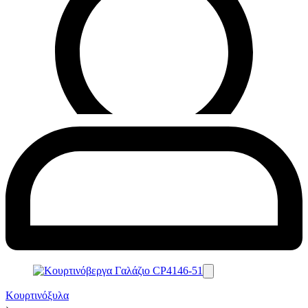
Κουρτινόξυλα
›