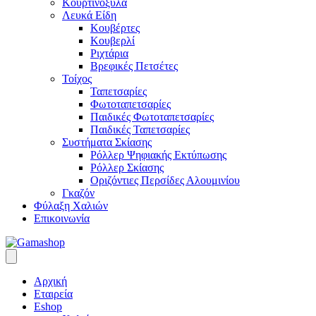
Κουρτινόξυλα
Λευκά Είδη
Κουβέρτες
Κουβερλί
Ριχτάρια
Βρεφικές Πετσέτες
Τοίχος
Ταπετσαρίες
Φωτοταπετσαρίες
Παιδικές Φωτοταπετσαρίες
Παιδικές Ταπετσαρίες
Συστήματα Σκίασης
Ρόλλερ Ψηφιακής Εκτύπωσης
Ρόλλερ Σκίασης
Οριζόντιες Περσίδες Αλουμινίου
Γκαζόν
Φύλαξη Χαλιών
Επικοινωνία
Αρχική
Εταιρεία
Eshop