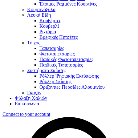
Έτοιμες Ραμμένες Κουρτίνες
Κουρτινόξυλα
Λευκά Είδη
Κουβέρτες
Κουβερλί
Ριχτάρια
Βρεφικές Πετσέτες
Τοίχος
Ταπετσαρίες
Φωτοταπετσαρίες
Παιδικές Φωτοταπετσαρίες
Παιδικές Ταπετσαρίες
Συστήματα Σκίασης
Ρόλλερ Ψηφιακής Εκτύπωσης
Ρόλλερ Σκίασης
Οριζόντιες Περσίδες Αλουμινίου
Γκαζόν
Φύλαξη Χαλιών
Επικοινωνία
Connect to your account