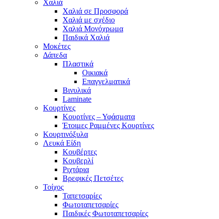
Χαλιά
Χαλιά σε Προσφορά
Χαλιά με σχέδιο
Χαλιά Μονόχρωμα
Παιδικά Χαλιά
Μοκέτες
Δάπεδα
Πλαστικά
Οικιακά
Επαγγελματικά
Βινυλικά
Laminate
Κουρτίνες
Κουρτίνες – Υφάσματα
Έτοιμες Ραμμένες Κουρτίνες
Κουρτινόξυλα
Λευκά Είδη
Κουβέρτες
Κουβερλί
Ριχτάρια
Βρεφικές Πετσέτες
Τοίχος
Ταπετσαρίες
Φωτοταπετσαρίες
Παιδικές Φωτοταπετσαρίες