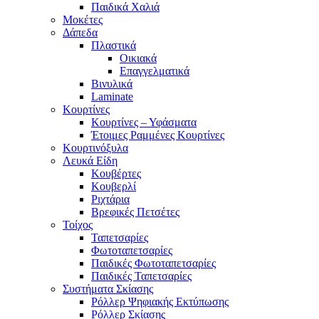
Παιδικά Χαλιά
Μοκέτες
Δάπεδα
Πλαστικά
Οικιακά
Επαγγελματικά
Βινυλικά
Laminate
Κουρτίνες
Κουρτίνες – Υφάσματα
Έτοιμες Ραμμένες Κουρτίνες
Κουρτινόξυλα
Λευκά Είδη
Κουβέρτες
Κουβερλί
Ριχτάρια
Βρεφικές Πετσέτες
Τοίχος
Ταπετσαρίες
Φωτοταπετσαρίες
Παιδικές Φωτοταπετσαρίες
Παιδικές Ταπετσαρίες
Συστήματα Σκίασης
Ρόλλερ Ψηφιακής Εκτύπωσης
Ρόλλερ Σκίασης