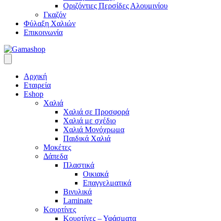
Οριζόντιες Περσίδες Αλουμινίου
Γκαζόν
Φύλαξη Χαλιών
Επικοινωνία
Αρχική
Εταιρεία
Eshop
Χαλιά
Χαλιά σε Προσφορά
Χαλιά με σχέδιο
Χαλιά Μονόχρωμα
Παιδικά Χαλιά
Μοκέτες
Δάπεδα
Πλαστικά
Οικιακά
Επαγγελματικά
Βινυλικά
Laminate
Κουρτίνες
Κουρτίνες – Υφάσματα