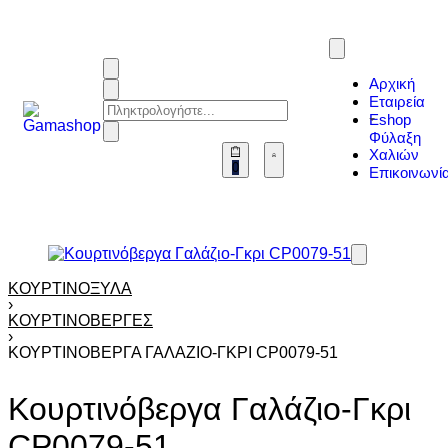
Αρχική
Εταιρεία
Eshop
Φύλαξη
Χαλιών
0
Επικοινωνί
ΚΟΥΡΤΙΝΌΞΥΛΑ
›
ΚΟΥΡΤΙΝΌΒΕΡΓΕΣ
›
ΚΟΥΡΤΙΝΌΒΕΡΓΑ ΓΑΛΆΖΙΟ-ΓΚΡΙ CP0079-51
Κουρτινόβεργα Γαλάζιο-Γκρι
CP0079-51