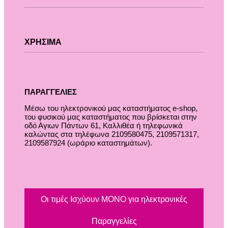
Χαλιά
Κουρτίνες
ΧΡΗΣΙΜΑ
Κουρτινόξυλα
Ρόλλερ Σκίασης
Γκαζόν
Τρόποι Πληρωμής
Δάπεδα
Τρόποι & Έξοδα Αποστολής
Τοίχος
ΠΑΡΑΓΓΕΛΙΕΣ
Επιστροφές
Οροι και Προϋποθέσεις Χρήσης
Μέσω του ηλεκτρονικού μας καταστήματος
e-shop,
Προστασία Απορρήτου
του φυσικού μας καταστήματος που βρίσκεται στην
οδό Αγιων Πάντων 61, Καλλιθέα ή τηλεφωνικά
καλώντας στα τηλέφωνα 2109580475, 2109571317,
2109587924 (ωράριο καταστημάτων).
Οι τιμές Ισχύουν ΜΟΝΟ για ηλεκτρονικές
Παραγγελίες