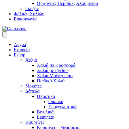
Οριζόντιες Περσίδες Αλουμινίου
Γκαζόν
Φύλαξη Χαλιών
Επικοινωνία
Αρχική
Εταιρεία
Eshop
Χαλιά
Χαλιά σε Προσφορά
Χαλιά με σχέδιο
Χαλιά Μονόχρωμα
Παιδικά Χαλιά
Μοκέτες
Δάπεδα
Πλαστικά
Οικιακά
Επαγγελματικά
Βινυλικά
Laminate
Κουρτίνες
Κουρτίνες – Υφάσματα