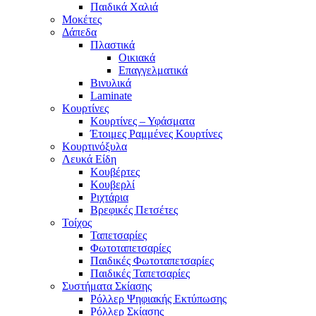
Παιδικά Χαλιά
Μοκέτες
Δάπεδα
Πλαστικά
Οικιακά
Επαγγελματικά
Βινυλικά
Laminate
Κουρτίνες
Κουρτίνες – Υφάσματα
Έτοιμες Ραμμένες Κουρτίνες
Κουρτινόξυλα
Λευκά Είδη
Κουβέρτες
Κουβερλί
Ριχτάρια
Βρεφικές Πετσέτες
Τοίχος
Ταπετσαρίες
Φωτοταπετσαρίες
Παιδικές Φωτοταπετσαρίες
Παιδικές Ταπετσαρίες
Συστήματα Σκίασης
Ρόλλερ Ψηφιακής Εκτύπωσης
Ρόλλερ Σκίασης