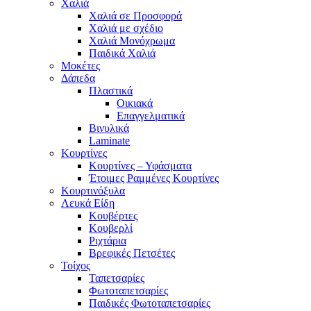
Χαλιά
Χαλιά σε Προσφορά
Χαλιά με σχέδιο
Χαλιά Μονόχρωμα
Παιδικά Χαλιά
Μοκέτες
Δάπεδα
Πλαστικά
Οικιακά
Επαγγελματικά
Βινυλικά
Laminate
Κουρτίνες
Κουρτίνες – Υφάσματα
Έτοιμες Ραμμένες Κουρτίνες
Κουρτινόξυλα
Λευκά Είδη
Κουβέρτες
Κουβερλί
Ριχτάρια
Βρεφικές Πετσέτες
Τοίχος
Ταπετσαρίες
Φωτοταπετσαρίες
Παιδικές Φωτοταπετσαρίες