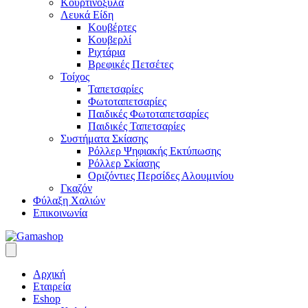
Κουρτινόξυλα
Λευκά Είδη
Κουβέρτες
Κουβερλί
Ριχτάρια
Βρεφικές Πετσέτες
Τοίχος
Ταπετσαρίες
Φωτοταπετσαρίες
Παιδικές Φωτοταπετσαρίες
Παιδικές Ταπετσαρίες
Συστήματα Σκίασης
Ρόλλερ Ψηφιακής Εκτύπωσης
Ρόλλερ Σκίασης
Οριζόντιες Περσίδες Αλουμινίου
Γκαζόν
Φύλαξη Χαλιών
Επικοινωνία
Αρχική
Εταιρεία
Eshop