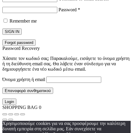
Password
*
Remember me
SIGN IN
Forgot password
Password Recovery
Χάσατε τον κωδικό σας; Παρακαλούμε, εισάγετε το όνομα χρήστη
ή τη διεύθυνση email σας. Θα λάβετε έναν σύνδεσμο για να
δημιουργήσετε ένα νέο κωδικό μέσω email.
Όνομα χρήστη ή email
Επαναφορά συνθηματικού
Login
SHOPPING BAG
0
Χρησιμοποιούμε cookies για να σας προσφέρουμε την καλύτερη
δυνατή εμπειρία στη σελίδα μας. Εάν συνεχίσετε να