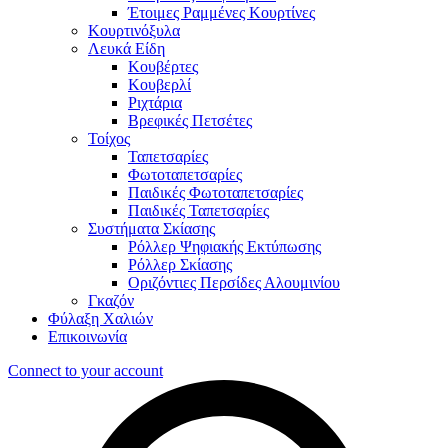
Έτοιμες Ραμμένες Κουρτίνες
Κουρτινόξυλα
Λευκά Είδη
Κουβέρτες
Κουβερλί
Ριχτάρια
Βρεφικές Πετσέτες
Τοίχος
Ταπετσαρίες
Φωτοταπετσαρίες
Παιδικές Φωτοταπετσαρίες
Παιδικές Ταπετσαρίες
Συστήματα Σκίασης
Ρόλλερ Ψηφιακής Εκτύπωσης
Ρόλλερ Σκίασης
Οριζόντιες Περσίδες Αλουμινίου
Γκαζόν
Φύλαξη Χαλιών
Επικοινωνία
Connect to your account