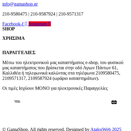
info@gamashop.gr
210-9580475 | 210-9587924 | 210-9571317
Facebook-f
Instagram
SHOP
ΧΡΗΣΙΜΑ
Χαλιά
Κουρτίνες
Τρόποι Πληρωμής
Κουρτινόξυλα
ΠΑΡΑΓΓΕΛΙΕΣ
Τρόποι & Έξοδα Αποστολής
Ρόλλερ Σκίασης
Επιστροφές
Μέσω του ηλεκτρονικού μας καταστήματος
e-shop,
του φυσικού
Γκαζόν
Οροι και Προϋποθέσεις Χρήσης
μας καταστήματος που βρίσκεται στην οδό Αγιων Πάντων 61,
Δάπεδα
Προστασία Απορρήτου
Καλλιθέα ή τηλεφωνικά καλώντας στα τηλέφωνα 2109580475,
Τοίχος
2109571317, 2109587924 (ωράριο καταστημάτων).
Οι τιμές Ισχύουν ΜΟΝΟ για ηλεκτρονικές Παραγγελίες
© GamaShop. All rights reserved. Designed by
AtalosWeb 2025