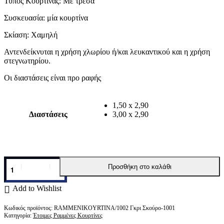
Τύπος Κουρτίνας: Με τρέσα
Συσκευασία: μία κουρτίνα
Σκίαση: Χαμηλή
Αντενδείκνυται η χρήση χλωρίου ή/και λευκαντικού και η χρήση
στεγνωτηρίου.
Οι διαστάσεις είναι προ ραφής
1,50 x 2,90
Διαστάσεις
3,00 x 2,90
Κουρτίνα
Προσθήκη στο καλάθι
Έτοιμη
Ραμμένη
1002
Add to Wishlist
Γκρι
Σκούρο-1001
RAMMENIKOYRTINA/1002 Γκρι Σκούρο-1001
ποσότητα
Κατηγορία:
Έτοιμες Ραμμένες Κουρτίνες