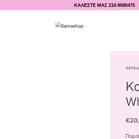
ΚΑΛΕΣΤΕ ΜΑΣ 210-9580475
ΛΕΥΚΆ
Κο
Wh
€
20
Παρά