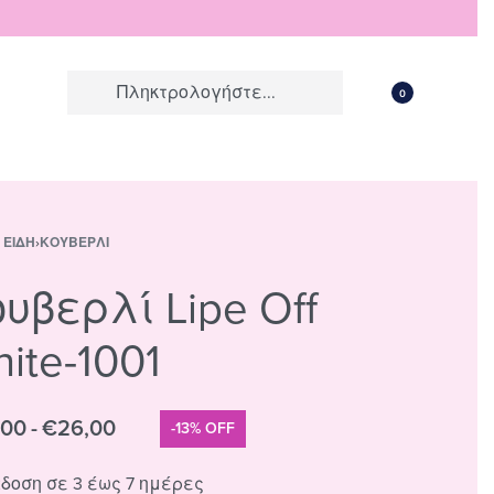
0
 ΕΊΔΗ
›
ΚΟΥΒΕΡΛΊ
υβερλί Lipe Off
ite-1001
,00
€
26,00
-13% OFF
δοση σε 3 έως 7 ημέρες