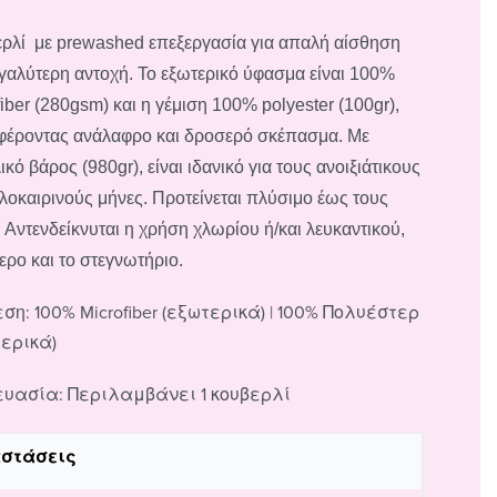
ρλί με prewashed επεξεργασία για απαλή αίσθηση
εγαλύτερη αντοχή. Το εξωτερικό ύφασμα είναι 100%
fiber (280gsm) και η γέμιση 100% polyester (100gr),
έροντας ανάλαφρο και δροσερό σκέπασμα. Με
κό βάρος (980gr), είναι ιδανικό για τους ανοιξιάτικους
αλοκαιρινούς μήνες. Προτείνεται πλύσιμο έως τους
 Αντενδείκνυται η χρήση χλωρίου ή/και λευκαντικού,
δερο και το στεγνωτήριο.
ση: 100% Microfiber (εξωτερικά) | 100% Πολυέστερ
τερικά)
ευασία: Περιλαμβάνει 1 κουβερλί
αστάσεις