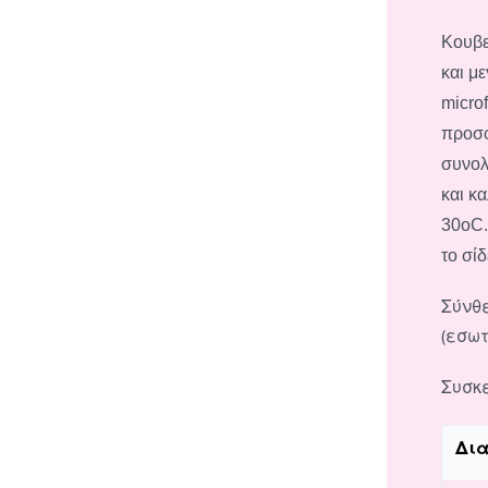
Κουβε
και μ
micro
προσφ
συνολι
και κ
30oC.
το σί
Σύνθε
(εσω
Συσκ
Δι