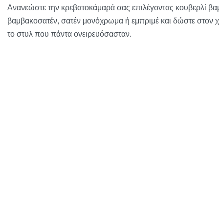
Ανανεώστε την κρεβατοκάμαρά σας επιλέγοντας κουβερλί βα
βαμβακοσατέν, σατέν μονόχρωμα ή εμπριμέ και δώστε στον 
το στυλ που πάντα ονειρευόσασταν.