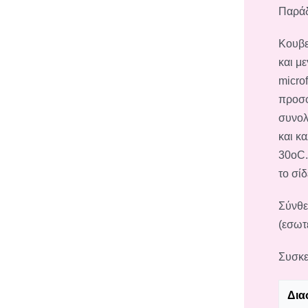
Παράδ
Κουβε
και μ
micro
προσφ
συνολι
και κ
30oC.
το σί
Σύνθε
(εσωτ
Συσκε
Δια