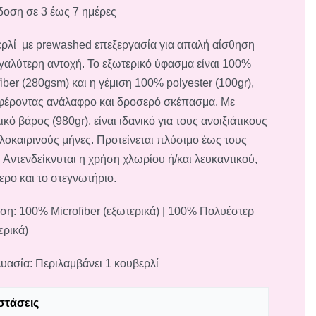
οση σε 3 έως 7 ημέρες
ρλί με prewashed επεξεργασία για απαλή αίσθηση
εγαλύτερη αντοχή. Το εξωτερικό ύφασμα είναι 100%
fiber (280gsm) και η γέμιση 100% polyester (100gr),
έροντας ανάλαφρο και δροσερό σκέπασμα. Με
κό βάρος (980gr), είναι ιδανικό για τους ανοιξιάτικους
αλοκαιρινούς μήνες. Προτείνεται πλύσιμο έως τους
 Αντενδείκνυται η χρήση χλωρίου ή/και λευκαντικού,
δερο και το στεγνωτήριο.
ση: 100% Microfiber (εξωτερικά) | 100% Πολυέστερ
ερικά)
υασία: Περιλαμβάνει 1 κουβερλί
στάσεις