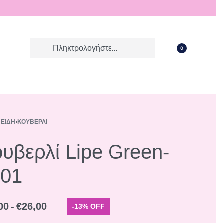
0
 ΕΊΔΗ
›
ΚΟΥΒΕΡΛΊ
υβερλί Lipe Green-
001
00
€
26,00
-13% OFF