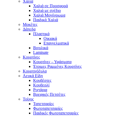
Χαλιά
Χαλιά σε Προσφορά
Χαλιά με σχέδιο
Χαλιά Μονόχρωμα
Παιδικά Χαλιά
Μοκέτες
Δάπεδα
Πλαστικά
Οικιακά
Επαγγελματικά
Βινυλικά
Laminate
Κουρτίνες
Κουρτίνες – Υφάσματα
Έτοιμες Ραμμένες Κουρτίνες
Κουρτινόξυλα
Λευκά Είδη
Κουβέρτες
Κουβερλί
Ριχτάρια
Βρεφικές Πετσέτες
Τοίχος
Ταπετσαρίες
Φωτοταπετσαρίες
Παιδικές Φωτοταπετσαρίες