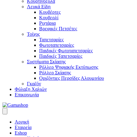
Κουρτινόξυλα
Λευκά Είδη
Κουβέρτες
Κουβερλί
Ριχτάρια
Βρεφικές Πετσέτες
Τοίχος
Ταπετσαρίες
Φωτοταπετσαρίες
Παιδικές Φωτοταπετσαρίες
Παιδικές Ταπετσαρίες
Συστήματα Σκίασης
Ρόλλερ Ψηφιακής Εκτύπωσης
Ρόλλερ Σκίασης
Οριζόντιες Περσίδες Αλουμινίου
Γκαζόν
Φύλαξη Χαλιών
Επικοινωνία
Αρχική
Εταιρεία
Eshop