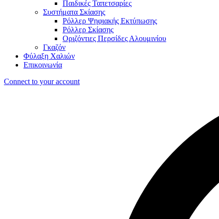
Παιδικές Ταπετσαρίες
Συστήματα Σκίασης
Ρόλλερ Ψηφιακής Εκτύπωσης
Ρόλλερ Σκίασης
Οριζόντιες Περσίδες Αλουμινίου
Γκαζόν
Φύλαξη Χαλιών
Επικοινωνία
Connect to your account