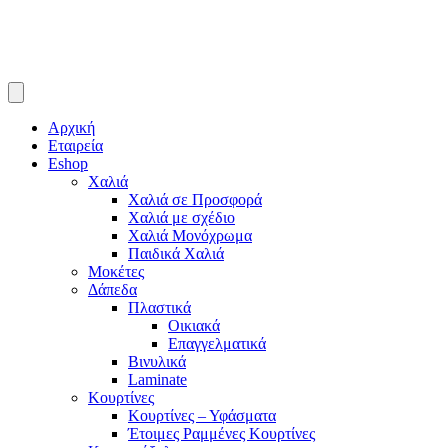
Αρχική
Εταιρεία
Eshop
Χαλιά
Χαλιά σε Προσφορά
Χαλιά με σχέδιο
Χαλιά Μονόχρωμα
Παιδικά Χαλιά
Μοκέτες
Δάπεδα
Πλαστικά
Οικιακά
Επαγγελματικά
Βινυλικά
Laminate
Κουρτίνες
Κουρτίνες – Υφάσματα
Έτοιμες Ραμμένες Κουρτίνες