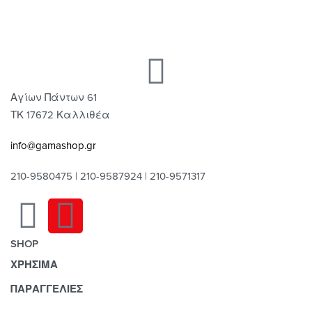
Αγίων Πάντων 61
ΤΚ 17672 Καλλιθέα
info@gamashop.gr
210-9580475 | 210-9587924 | 210-9571317
SHOP
ΧΡΗΣΙΜΑ
Χαλιά
Κουρτίνες
Τρόποι Πληρωμής
ΠΑΡΑΓΓΕΛΙΕΣ
Κουρτινόξυλα
Τρόποι & Έξοδα Αποστολής