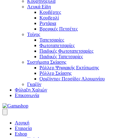
Κουρτινόξυλα
Λευκά Είδη
Κουβέρτες
Κουβερλί
Ριχτάρια
Βρεφικές Πετσέτες
Τοίχος
Ταπετσαρίες
Φωτοταπετσαρίες
Παιδικές Φωτοταπετσαρίες
Παιδικές Ταπετσαρίες
Συστήματα Σκίασης
Ρόλλερ Ψηφιακής Εκτύπωσης
Ρόλλερ Σκίασης
Οριζόντιες Περσίδες Αλουμινίου
Γκαζόν
Φύλαξη Χαλιών
Επικοινωνία
Αρχική
Εταιρεία
Eshop