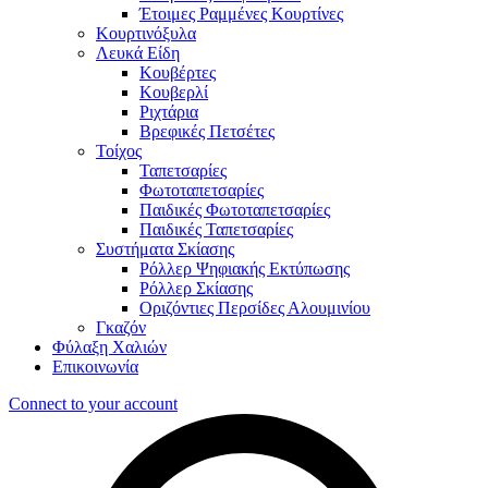
Έτοιμες Ραμμένες Κουρτίνες
Κουρτινόξυλα
Λευκά Είδη
Κουβέρτες
Κουβερλί
Ριχτάρια
Βρεφικές Πετσέτες
Τοίχος
Ταπετσαρίες
Φωτοταπετσαρίες
Παιδικές Φωτοταπετσαρίες
Παιδικές Ταπετσαρίες
Συστήματα Σκίασης
Ρόλλερ Ψηφιακής Εκτύπωσης
Ρόλλερ Σκίασης
Οριζόντιες Περσίδες Αλουμινίου
Γκαζόν
Φύλαξη Χαλιών
Επικοινωνία
Connect to your account