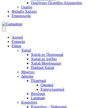
Οριζόντιες Περσίδες Αλουμινίου
Γκαζόν
Φύλαξη Χαλιών
Επικοινωνία
Αρχική
Εταιρεία
Eshop
Χαλιά
Χαλιά σε Προσφορά
Χαλιά με σχέδιο
Χαλιά Μονόχρωμα
Παιδικά Χαλιά
Μοκέτες
Δάπεδα
Πλαστικά
Οικιακά
Επαγγελματικά
Βινυλικά
Laminate
Κουρτίνες
Κουρτίνες – Υφάσματα