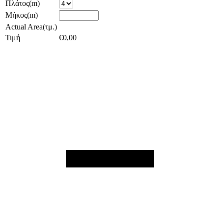
Πλάτος(m)
Μήκος(m)
Actual Area(τμ.)
Τιμή
€
0,00