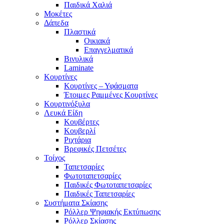
Παιδικά Χαλιά
Μοκέτες
Δάπεδα
Πλαστικά
Οικιακά
Επαγγελματικά
Βινυλικά
Laminate
Κουρτίνες
Κουρτίνες – Υφάσματα
Έτοιμες Ραμμένες Κουρτίνες
Κουρτινόξυλα
Λευκά Είδη
Κουβέρτες
Κουβερλί
Ριχτάρια
Βρεφικές Πετσέτες
Τοίχος
Ταπετσαρίες
Φωτοταπετσαρίες
Παιδικές Φωτοταπετσαρίες
Παιδικές Ταπετσαρίες
Συστήματα Σκίασης
Ρόλλερ Ψηφιακής Εκτύπωσης
Ρόλλερ Σκίασης