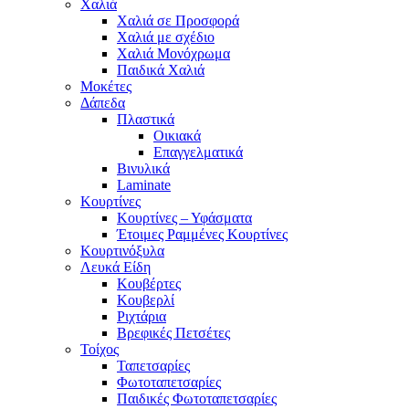
Χαλιά
Χαλιά σε Προσφορά
Χαλιά με σχέδιο
Χαλιά Μονόχρωμα
Παιδικά Χαλιά
Μοκέτες
Δάπεδα
Πλαστικά
Οικιακά
Επαγγελματικά
Βινυλικά
Laminate
Κουρτίνες
Κουρτίνες – Υφάσματα
Έτοιμες Ραμμένες Κουρτίνες
Κουρτινόξυλα
Λευκά Είδη
Κουβέρτες
Κουβερλί
Ριχτάρια
Βρεφικές Πετσέτες
Τοίχος
Ταπετσαρίες
Φωτοταπετσαρίες
Παιδικές Φωτοταπετσαρίες