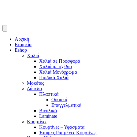
Αρχική
Εταιρεία
Eshop
Χαλιά
Χαλιά σε Προσφορά
Χαλιά με σχέδιο
Χαλιά Μονόχρωμα
Παιδικά Χαλιά
Μοκέτες
Δάπεδα
Πλαστικά
Οικιακά
Επαγγελματικά
Βινυλικά
Laminate
Κουρτίνες
Κουρτίνες – Υφάσματα
Έτοιμες Ραμμένες Κουρτίνες