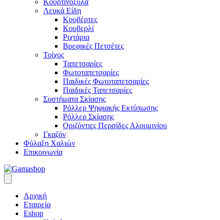
Κουρτινόξυλα
Λευκά Είδη
Κουβέρτες
Κουβερλί
Ριχτάρια
Βρεφικές Πετσέτες
Τοίχος
Ταπετσαρίες
Φωτοταπετσαρίες
Παιδικές Φωτοταπετσαρίες
Παιδικές Ταπετσαρίες
Συστήματα Σκίασης
Ρόλλερ Ψηφιακής Εκτύπωσης
Ρόλλερ Σκίασης
Οριζόντιες Περσίδες Αλουμινίου
Γκαζόν
Φύλαξη Χαλιών
Επικοινωνία
Αρχική
Εταιρεία
Eshop