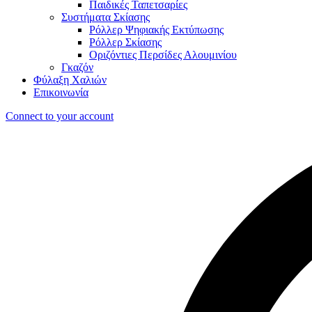
Παιδικές Ταπετσαρίες
Συστήματα Σκίασης
Ρόλλερ Ψηφιακής Εκτύπωσης
Ρόλλερ Σκίασης
Οριζόντιες Περσίδες Αλουμινίου
Γκαζόν
Φύλαξη Χαλιών
Επικοινωνία
Connect to your account