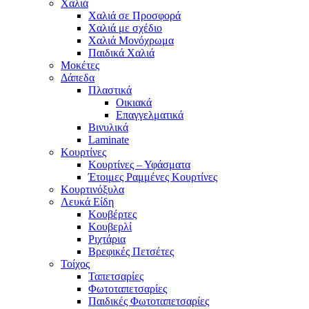
Χαλιά
Χαλιά σε Προσφορά
Χαλιά με σχέδιο
Χαλιά Μονόχρωμα
Παιδικά Χαλιά
Μοκέτες
Δάπεδα
Πλαστικά
Οικιακά
Επαγγελματικά
Βινυλικά
Laminate
Κουρτίνες
Κουρτίνες – Υφάσματα
Έτοιμες Ραμμένες Κουρτίνες
Κουρτινόξυλα
Λευκά Είδη
Κουβέρτες
Κουβερλί
Ριχτάρια
Βρεφικές Πετσέτες
Τοίχος
Ταπετσαρίες
Φωτοταπετσαρίες
Παιδικές Φωτοταπετσαρίες