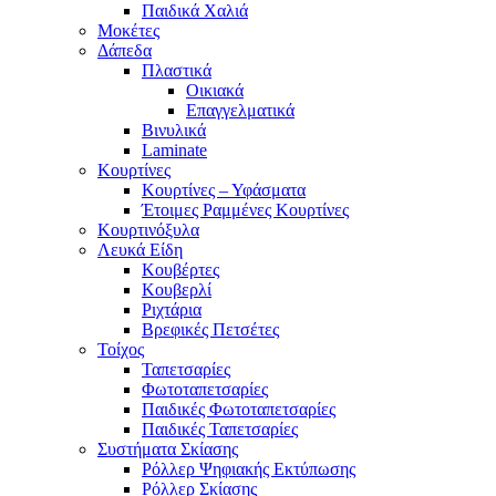
Παιδικά Χαλιά
Μοκέτες
Δάπεδα
Πλαστικά
Οικιακά
Επαγγελματικά
Βινυλικά
Laminate
Κουρτίνες
Κουρτίνες – Υφάσματα
Έτοιμες Ραμμένες Κουρτίνες
Κουρτινόξυλα
Λευκά Είδη
Κουβέρτες
Κουβερλί
Ριχτάρια
Βρεφικές Πετσέτες
Τοίχος
Ταπετσαρίες
Φωτοταπετσαρίες
Παιδικές Φωτοταπετσαρίες
Παιδικές Ταπετσαρίες
Συστήματα Σκίασης
Ρόλλερ Ψηφιακής Εκτύπωσης
Ρόλλερ Σκίασης