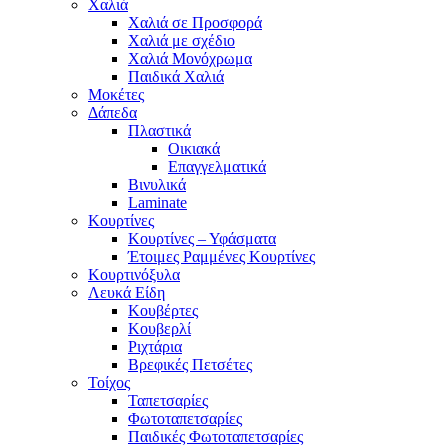
Χαλιά
Χαλιά σε Προσφορά
Χαλιά με σχέδιο
Χαλιά Μονόχρωμα
Παιδικά Χαλιά
Μοκέτες
Δάπεδα
Πλαστικά
Οικιακά
Επαγγελματικά
Βινυλικά
Laminate
Κουρτίνες
Κουρτίνες – Υφάσματα
Έτοιμες Ραμμένες Κουρτίνες
Κουρτινόξυλα
Λευκά Είδη
Κουβέρτες
Κουβερλί
Ριχτάρια
Βρεφικές Πετσέτες
Τοίχος
Ταπετσαρίες
Φωτοταπετσαρίες
Παιδικές Φωτοταπετσαρίες