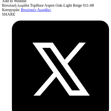
Add to Wishlist
Βινυλική λωρίδα Topfloor Aspen Oak-Light Beige 011-08
Κατηγορία:
Βινυλικές Λωρίδες
SHARE