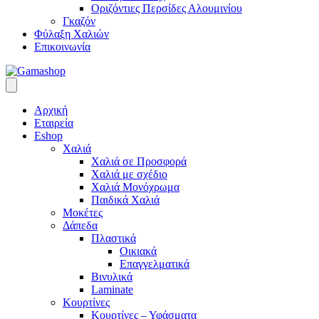
Οριζόντιες Περσίδες Αλουμινίου
Γκαζόν
Φύλαξη Χαλιών
Επικοινωνία
Αρχική
Εταιρεία
Eshop
Χαλιά
Χαλιά σε Προσφορά
Χαλιά με σχέδιο
Χαλιά Μονόχρωμα
Παιδικά Χαλιά
Μοκέτες
Δάπεδα
Πλαστικά
Οικιακά
Επαγγελματικά
Βινυλικά
Laminate
Κουρτίνες
Κουρτίνες – Υφάσματα