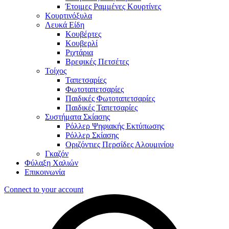
Έτοιμες Ραμμένες Κουρτίνες
Κουρτινόξυλα
Λευκά Είδη
Κουβέρτες
Κουβερλί
Ριχτάρια
Βρεφικές Πετσέτες
Τοίχος
Ταπετσαρίες
Φωτοταπετσαρίες
Παιδικές Φωτοταπετσαρίες
Παιδικές Ταπετσαρίες
Συστήματα Σκίασης
Ρόλλερ Ψηφιακής Εκτύπωσης
Ρόλλερ Σκίασης
Οριζόντιες Περσίδες Αλουμινίου
Γκαζόν
Φύλαξη Χαλιών
Επικοινωνία
Connect to your account