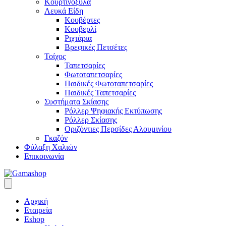
Κουρτινόξυλα
Λευκά Είδη
Κουβέρτες
Κουβερλί
Ριχτάρια
Βρεφικές Πετσέτες
Τοίχος
Ταπετσαρίες
Φωτοταπετσαρίες
Παιδικές Φωτοταπετσαρίες
Παιδικές Ταπετσαρίες
Συστήματα Σκίασης
Ρόλλερ Ψηφιακής Εκτύπωσης
Ρόλλερ Σκίασης
Οριζόντιες Περσίδες Αλουμινίου
Γκαζόν
Φύλαξη Χαλιών
Επικοινωνία
Αρχική
Εταιρεία
Eshop