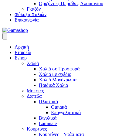
Οριζόντιες Περσίδες Αλουμινίου
Γκαζόν
Φύλαξη Χαλιών
Επικοινωνία
Αρχική
Εταιρεία
Eshop
Χαλιά
Χαλιά σε Προσφορά
Χαλιά με σχέδιο
Χαλιά Μονόχρωμα
Παιδικά Χαλιά
Μοκέτες
Δάπεδα
Πλαστικά
Οικιακά
Επαγγελματικά
Βινυλικά
Laminate
Κουρτίνες
Κουρτίνες – Υφάσματα