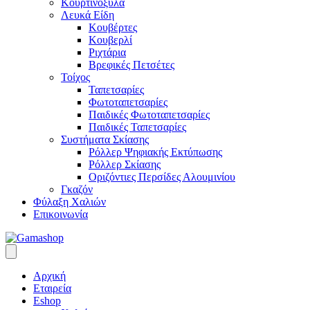
Κουρτινόξυλα
Λευκά Είδη
Κουβέρτες
Κουβερλί
Ριχτάρια
Βρεφικές Πετσέτες
Τοίχος
Ταπετσαρίες
Φωτοταπετσαρίες
Παιδικές Φωτοταπετσαρίες
Παιδικές Ταπετσαρίες
Συστήματα Σκίασης
Ρόλλερ Ψηφιακής Εκτύπωσης
Ρόλλερ Σκίασης
Οριζόντιες Περσίδες Αλουμινίου
Γκαζόν
Φύλαξη Χαλιών
Επικοινωνία
Αρχική
Εταιρεία
Eshop