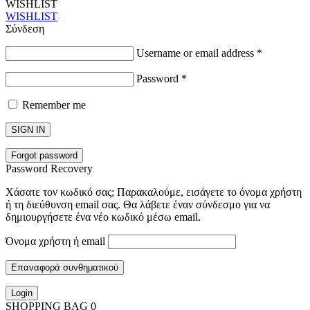
WISHLIST
WISHLIST
Σύνδεση
Username or email address
*
Password
*
Remember me
SIGN IN
Forgot password
Password Recovery
Χάσατε τον κωδικό σας; Παρακαλούμε, εισάγετε το όνομα χρήστη
ή τη διεύθυνση email σας. Θα λάβετε έναν σύνδεσμο για να
δημιουργήσετε ένα νέο κωδικό μέσω email.
Όνομα χρήστη ή email
Επαναφορά συνθηματικού
Login
SHOPPING BAG
0