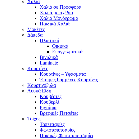
Χαλιά
Χαλιά σε Προσφορά
Χαλιά με σχέδιο
Χαλιά Μονόχρωμα
Παιδικά Χαλιά
Μοκέτες
Δάπεδα
Πλαστικά
Οικιακά
Επαγγελματικά
Βινυλικά
Laminate
Κουρτίνες
Κουρτίνες – Υφάσματα
Έτοιμες Ραμμένες Κουρτίνες
Κουρτινόξυλα
Λευκά Είδη
Κουβέρτες
Κουβερλί
Ριχτάρια
Βρεφικές Πετσέτες
Τοίχος
Ταπετσαρίες
Φωτοταπετσαρίες
Παιδικές Φωτοταπετσαρίες