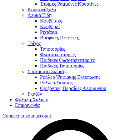
Έτοιμες Ραμμένες Κουρτίνες
Κουρτινόξυλα
Λευκά Είδη
Κουβέρτες
Κουβερλί
Ριχτάρια
Βρεφικές Πετσέτες
Τοίχος
Ταπετσαρίες
Φωτοταπετσαρίες
Παιδικές Φωτοταπετσαρίες
Παιδικές Ταπετσαρίες
Συστήματα Σκίασης
Ρόλλερ Ψηφιακής Εκτύπωσης
Ρόλλερ Σκίασης
Οριζόντιες Περσίδες Αλουμινίου
Γκαζόν
Φύλαξη Χαλιών
Επικοινωνία
Connect to your account