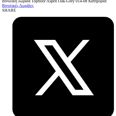
Βινυλική λωρίδα Topfloor Aspen Oak-Grey 014-08
Κατηγορία:
Βινυλικές Λωρίδες
SHARE