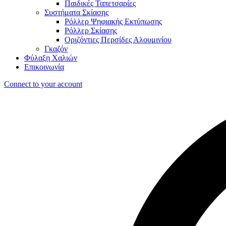
Παιδικές Ταπετσαρίες
Συστήματα Σκίασης
Ρόλλερ Ψηφιακής Εκτύπωσης
Ρόλλερ Σκίασης
Οριζόντιες Περσίδες Αλουμινίου
Γκαζόν
Φύλαξη Χαλιών
Επικοινωνία
Connect to your account