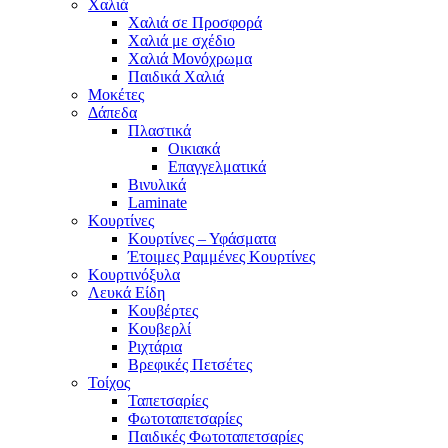
Χαλιά
Χαλιά σε Προσφορά
Χαλιά με σχέδιο
Χαλιά Μονόχρωμα
Παιδικά Χαλιά
Μοκέτες
Δάπεδα
Πλαστικά
Οικιακά
Επαγγελματικά
Βινυλικά
Laminate
Κουρτίνες
Κουρτίνες – Υφάσματα
Έτοιμες Ραμμένες Κουρτίνες
Κουρτινόξυλα
Λευκά Είδη
Κουβέρτες
Κουβερλί
Ριχτάρια
Βρεφικές Πετσέτες
Τοίχος
Ταπετσαρίες
Φωτοταπετσαρίες
Παιδικές Φωτοταπετσαρίες