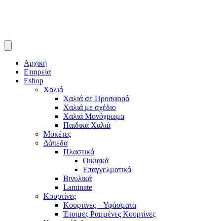
Αρχική
Εταιρεία
Eshop
Χαλιά
Χαλιά σε Προσφορά
Χαλιά με σχέδιο
Χαλιά Μονόχρωμα
Παιδικά Χαλιά
Μοκέτες
Δάπεδα
Πλαστικά
Οικιακά
Επαγγελματικά
Βινυλικά
Laminate
Κουρτίνες
Κουρτίνες – Υφάσματα
Έτοιμες Ραμμένες Κουρτίνες