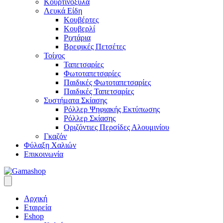
Κουρτινόξυλα
Λευκά Είδη
Κουβέρτες
Κουβερλί
Ριχτάρια
Βρεφικές Πετσέτες
Τοίχος
Ταπετσαρίες
Φωτοταπετσαρίες
Παιδικές Φωτοταπετσαρίες
Παιδικές Ταπετσαρίες
Συστήματα Σκίασης
Ρόλλερ Ψηφιακής Εκτύπωσης
Ρόλλερ Σκίασης
Οριζόντιες Περσίδες Αλουμινίου
Γκαζόν
Φύλαξη Χαλιών
Επικοινωνία
Αρχική
Εταιρεία
Eshop