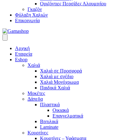
Οριζόντιες Περσίδες Αλουμινίου
Γκαζόν
Φύλαξη Χαλιών
Επικοινωνία
Αρχική
Εταιρεία
Eshop
Χαλιά
Χαλιά σε Προσφορά
Χαλιά με σχέδιο
Χαλιά Μονόχρωμα
Παιδικά Χαλιά
Μοκέτες
Δάπεδα
Πλαστικά
Οικιακά
Επαγγελματικά
Βινυλικά
Laminate
Κουρτίνες
Κουρτίνες – Υφάσματα