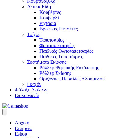
Κουρτινόξυλα
Λευκά Είδη
Κουβέρτες
Κουβερλί
Ριχτάρια
Βρεφικές Πετσέτες
Τοίχος
Ταπετσαρίες
Φωτοταπετσαρίες
Παιδικές Φωτοταπετσαρίες
Παιδικές Ταπετσαρίες
Συστήματα Σκίασης
Ρόλλερ Ψηφιακής Εκτύπωσης
Ρόλλερ Σκίασης
Οριζόντιες Περσίδες Αλουμινίου
Γκαζόν
Φύλαξη Χαλιών
Επικοινωνία
Αρχική
Εταιρεία
Eshop