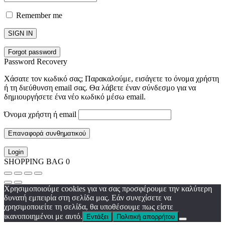
Remember me
SIGN IN
Forgot password
Password Recovery
Χάσατε τον κωδικό σας; Παρακαλούμε, εισάγετε το όνομα χρήστη
ή τη διεύθυνση email σας. Θα λάβετε έναν σύνδεσμο για να
δημιουργήσετε ένα νέο κωδικό μέσω email.
Όνομα χρήστη ή email
Επαναφορά συνθηματικού
Login
SHOPPING BAG
0
Χρησιμοποιούμε cookies για να σας προσφέρουμε την καλύτερη
δυνατή εμπειρία στη σελίδα μας. Εάν συνεχίσετε να
χρησιμοποιείτε τη σελίδα, θα υποθέσουμε πως είστε
ικανοποιημένοι με αυτό.
Εντάξει
Πολιτική απορρήτου