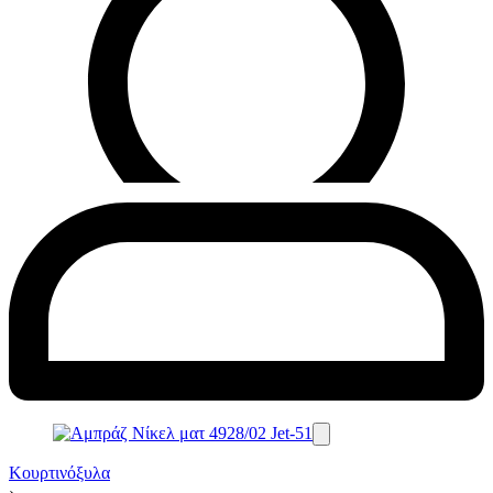
Κουρτινόξυλα
›