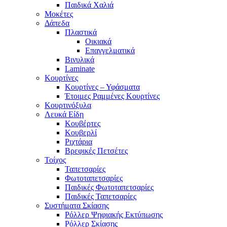
Παιδικά Χαλιά
Μοκέτες
Δάπεδα
Πλαστικά
Οικιακά
Επαγγελματικά
Βινυλικά
Laminate
Κουρτίνες
Κουρτίνες – Υφάσματα
Έτοιμες Ραμμένες Κουρτίνες
Κουρτινόξυλα
Λευκά Είδη
Κουβέρτες
Κουβερλί
Ριχτάρια
Βρεφικές Πετσέτες
Τοίχος
Ταπετσαρίες
Φωτοταπετσαρίες
Παιδικές Φωτοταπετσαρίες
Παιδικές Ταπετσαρίες
Συστήματα Σκίασης
Ρόλλερ Ψηφιακής Εκτύπωσης
Ρόλλερ Σκίασης