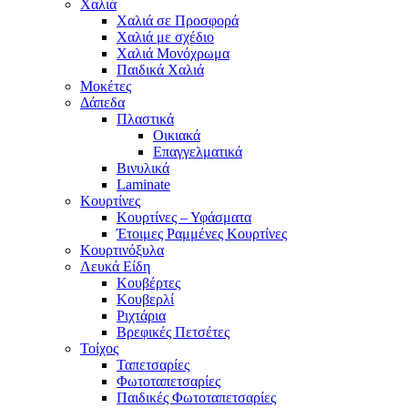
Χαλιά
Χαλιά σε Προσφορά
Χαλιά με σχέδιο
Χαλιά Μονόχρωμα
Παιδικά Χαλιά
Μοκέτες
Δάπεδα
Πλαστικά
Οικιακά
Επαγγελματικά
Βινυλικά
Laminate
Κουρτίνες
Κουρτίνες – Υφάσματα
Έτοιμες Ραμμένες Κουρτίνες
Κουρτινόξυλα
Λευκά Είδη
Κουβέρτες
Κουβερλί
Ριχτάρια
Βρεφικές Πετσέτες
Τοίχος
Ταπετσαρίες
Φωτοταπετσαρίες
Παιδικές Φωτοταπετσαρίες