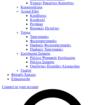
Έτοιμες Ραμμένες Κουρτίνες
Κουρτινόξυλα
Λευκά Είδη
Κουβέρτες
Κουβερλί
Ριχτάρια
Βρεφικές Πετσέτες
Τοίχος
Ταπετσαρίες
Φωτοταπετσαρίες
Παιδικές Φωτοταπετσαρίες
Παιδικές Ταπετσαρίες
Συστήματα Σκίασης
Ρόλλερ Ψηφιακής Εκτύπωσης
Ρόλλερ Σκίασης
Οριζόντιες Περσίδες Αλουμινίου
Γκαζόν
Φύλαξη Χαλιών
Επικοινωνία
Connect to your account