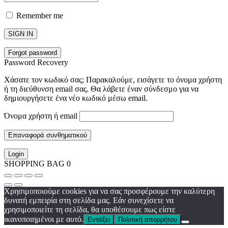
Remember me
SIGN IN
Forgot password
Password Recovery
Χάσατε τον κωδικό σας; Παρακαλούμε, εισάγετε το όνομα χρήστη
ή τη διεύθυνση email σας. Θα λάβετε έναν σύνδεσμο για να
δημιουργήσετε ένα νέο κωδικό μέσω email.
Όνομα χρήστη ή email
Επαναφορά συνθηματικού
Login
SHOPPING BAG
0
Χρησιμοποιούμε cookies για να σας προσφέρουμε την καλύτερη
δυνατή εμπειρία στη σελίδα μας. Εάν συνεχίσετε να
χρησιμοποιείτε τη σελίδα, θα υποθέσουμε πως είστε
ικανοποιημένοι με αυτό.
Εντάξει
Πολιτική απορρήτου