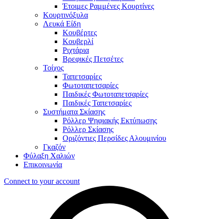
Έτοιμες Ραμμένες Κουρτίνες
Κουρτινόξυλα
Λευκά Είδη
Κουβέρτες
Κουβερλί
Ριχτάρια
Βρεφικές Πετσέτες
Τοίχος
Ταπετσαρίες
Φωτοταπετσαρίες
Παιδικές Φωτοταπετσαρίες
Παιδικές Ταπετσαρίες
Συστήματα Σκίασης
Ρόλλερ Ψηφιακής Εκτύπωσης
Ρόλλερ Σκίασης
Οριζόντιες Περσίδες Αλουμινίου
Γκαζόν
Φύλαξη Χαλιών
Επικοινωνία
Connect to your account