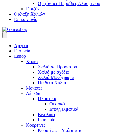
Οριζόντιες Περσίδες Αλουμινίου
Γκαζόν
Φύλαξη Χαλιών
Επικοινωνία
Αρχική
Εταιρεία
Eshop
Χαλιά
Χαλιά σε Προσφορά
Χαλιά με σχέδιο
Χαλιά Μονόχρωμα
Παιδικά Χαλιά
Μοκέτες
Δάπεδα
Πλαστικά
Οικιακά
Επαγγελματικά
Βινυλικά
Laminate
Κουρτίνες
Κουρτίνες – Υφάσματα