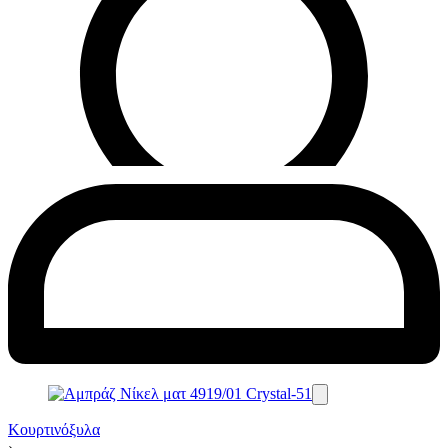
Κουρτινόξυλα
›