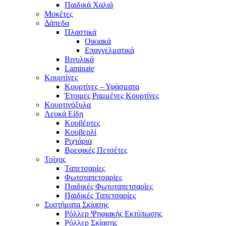
Παιδικά Χαλιά
Μοκέτες
Δάπεδα
Πλαστικά
Οικιακά
Επαγγελματικά
Βινυλικά
Laminate
Κουρτίνες
Κουρτίνες – Υφάσματα
Έτοιμες Ραμμένες Κουρτίνες
Κουρτινόξυλα
Λευκά Είδη
Κουβέρτες
Κουβερλί
Ριχτάρια
Βρεφικές Πετσέτες
Τοίχος
Ταπετσαρίες
Φωτοταπετσαρίες
Παιδικές Φωτοταπετσαρίες
Παιδικές Ταπετσαρίες
Συστήματα Σκίασης
Ρόλλερ Ψηφιακής Εκτύπωσης
Ρόλλερ Σκίασης