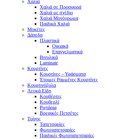
Χαλιά
Χαλιά σε Προσφορά
Χαλιά με σχέδιο
Χαλιά Μονόχρωμα
Παιδικά Χαλιά
Μοκέτες
Δάπεδα
Πλαστικά
Οικιακά
Επαγγελματικά
Βινυλικά
Laminate
Κουρτίνες
Κουρτίνες – Υφάσματα
Έτοιμες Ραμμένες Κουρτίνες
Κουρτινόξυλα
Λευκά Είδη
Κουβέρτες
Κουβερλί
Ριχτάρια
Βρεφικές Πετσέτες
Τοίχος
Ταπετσαρίες
Φωτοταπετσαρίες
Παιδικές Φωτοταπετσαρίες