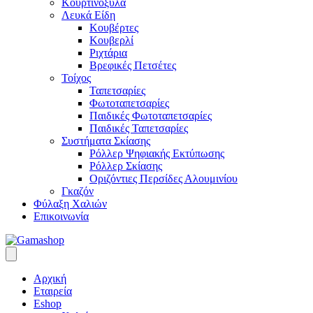
Κουρτινόξυλα
Λευκά Είδη
Κουβέρτες
Κουβερλί
Ριχτάρια
Βρεφικές Πετσέτες
Τοίχος
Ταπετσαρίες
Φωτοταπετσαρίες
Παιδικές Φωτοταπετσαρίες
Παιδικές Ταπετσαρίες
Συστήματα Σκίασης
Ρόλλερ Ψηφιακής Εκτύπωσης
Ρόλλερ Σκίασης
Οριζόντιες Περσίδες Αλουμινίου
Γκαζόν
Φύλαξη Χαλιών
Επικοινωνία
Αρχική
Εταιρεία
Eshop