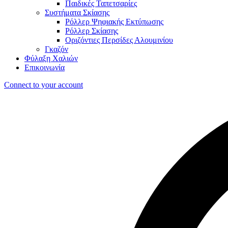
Παιδικές Ταπετσαρίες
Συστήματα Σκίασης
Ρόλλερ Ψηφιακής Εκτύπωσης
Ρόλλερ Σκίασης
Οριζόντιες Περσίδες Αλουμινίου
Γκαζόν
Φύλαξη Χαλιών
Επικοινωνία
Connect to your account