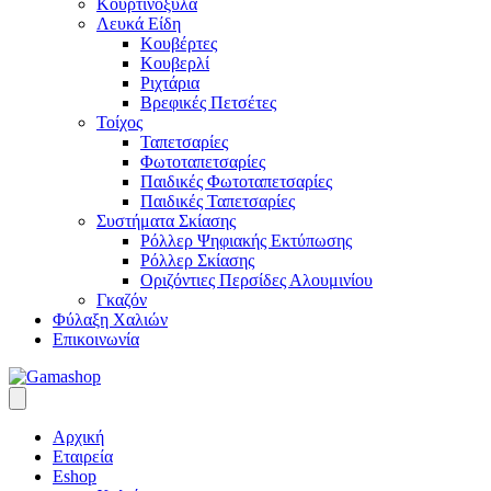
Κουρτινόξυλα
Λευκά Είδη
Κουβέρτες
Κουβερλί
Ριχτάρια
Βρεφικές Πετσέτες
Τοίχος
Ταπετσαρίες
Φωτοταπετσαρίες
Παιδικές Φωτοταπετσαρίες
Παιδικές Ταπετσαρίες
Συστήματα Σκίασης
Ρόλλερ Ψηφιακής Εκτύπωσης
Ρόλλερ Σκίασης
Οριζόντιες Περσίδες Αλουμινίου
Γκαζόν
Φύλαξη Χαλιών
Επικοινωνία
Αρχική
Εταιρεία
Eshop