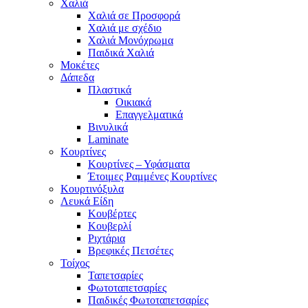
Χαλιά
Χαλιά σε Προσφορά
Χαλιά με σχέδιο
Χαλιά Μονόχρωμα
Παιδικά Χαλιά
Μοκέτες
Δάπεδα
Πλαστικά
Οικιακά
Επαγγελματικά
Βινυλικά
Laminate
Κουρτίνες
Κουρτίνες – Υφάσματα
Έτοιμες Ραμμένες Κουρτίνες
Κουρτινόξυλα
Λευκά Είδη
Κουβέρτες
Κουβερλί
Ριχτάρια
Βρεφικές Πετσέτες
Τοίχος
Ταπετσαρίες
Φωτοταπετσαρίες
Παιδικές Φωτοταπετσαρίες