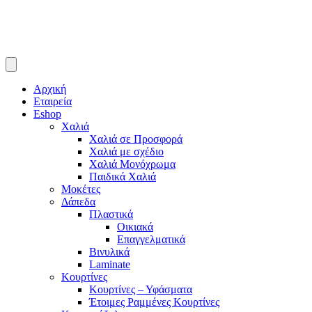
Αρχική
Εταιρεία
Eshop
Χαλιά
Χαλιά σε Προσφορά
Χαλιά με σχέδιο
Χαλιά Μονόχρωμα
Παιδικά Χαλιά
Μοκέτες
Δάπεδα
Πλαστικά
Οικιακά
Επαγγελματικά
Βινυλικά
Laminate
Κουρτίνες
Κουρτίνες – Υφάσματα
Έτοιμες Ραμμένες Κουρτίνες