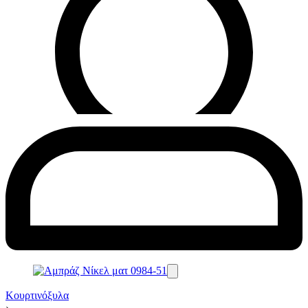
Κουρτινόξυλα
›