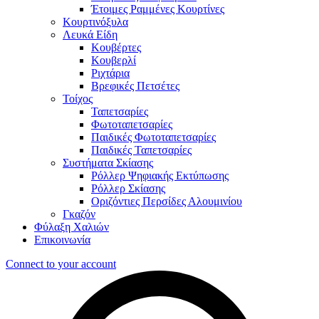
Έτοιμες Ραμμένες Κουρτίνες
Κουρτινόξυλα
Λευκά Είδη
Κουβέρτες
Κουβερλί
Ριχτάρια
Βρεφικές Πετσέτες
Τοίχος
Ταπετσαρίες
Φωτοταπετσαρίες
Παιδικές Φωτοταπετσαρίες
Παιδικές Ταπετσαρίες
Συστήματα Σκίασης
Ρόλλερ Ψηφιακής Εκτύπωσης
Ρόλλερ Σκίασης
Οριζόντιες Περσίδες Αλουμινίου
Γκαζόν
Φύλαξη Χαλιών
Επικοινωνία
Connect to your account