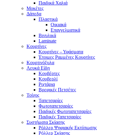
Παιδικά Χαλιά
Μοκέτες
Δάπεδα
Πλαστικά
Οικιακά
Επαγγελματικά
Βινυλικά
Laminate
Κουρτίνες
Κουρτίνες – Υφάσματα
Έτοιμες Ραμμένες Κουρτίνες
Κουρτινόξυλα
Λευκά Είδη
Κουβέρτες
Κουβερλί
Ριχτάρια
Βρεφικές Πετσέτες
Τοίχος
Ταπετσαρίες
Φωτοταπετσαρίες
Παιδικές Φωτοταπετσαρίες
Παιδικές Ταπετσαρίες
Συστήματα Σκίασης
Ρόλλερ Ψηφιακής Εκτύπωσης
Ρόλλερ Σκίασης