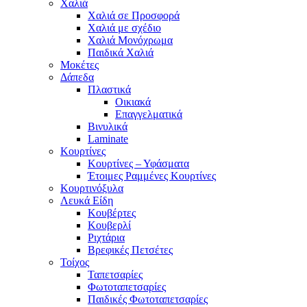
Χαλιά
Χαλιά σε Προσφορά
Χαλιά με σχέδιο
Χαλιά Μονόχρωμα
Παιδικά Χαλιά
Μοκέτες
Δάπεδα
Πλαστικά
Οικιακά
Επαγγελματικά
Βινυλικά
Laminate
Κουρτίνες
Κουρτίνες – Υφάσματα
Έτοιμες Ραμμένες Κουρτίνες
Κουρτινόξυλα
Λευκά Είδη
Κουβέρτες
Κουβερλί
Ριχτάρια
Βρεφικές Πετσέτες
Τοίχος
Ταπετσαρίες
Φωτοταπετσαρίες
Παιδικές Φωτοταπετσαρίες