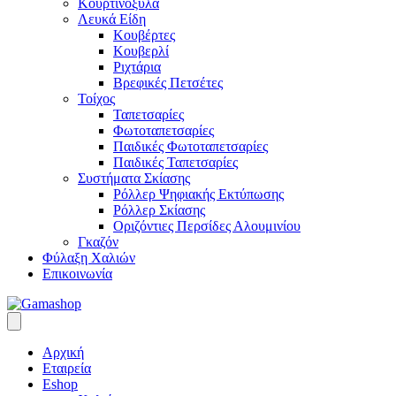
Κουρτινόξυλα
Λευκά Είδη
Κουβέρτες
Κουβερλί
Ριχτάρια
Βρεφικές Πετσέτες
Τοίχος
Ταπετσαρίες
Φωτοταπετσαρίες
Παιδικές Φωτοταπετσαρίες
Παιδικές Ταπετσαρίες
Συστήματα Σκίασης
Ρόλλερ Ψηφιακής Εκτύπωσης
Ρόλλερ Σκίασης
Οριζόντιες Περσίδες Αλουμινίου
Γκαζόν
Φύλαξη Χαλιών
Επικοινωνία
Αρχική
Εταιρεία
Eshop