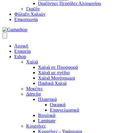
Οριζόντιες Περσίδες Αλουμινίου
Γκαζόν
Φύλαξη Χαλιών
Επικοινωνία
Αρχική
Εταιρεία
Eshop
Χαλιά
Χαλιά σε Προσφορά
Χαλιά με σχέδιο
Χαλιά Μονόχρωμα
Παιδικά Χαλιά
Μοκέτες
Δάπεδα
Πλαστικά
Οικιακά
Επαγγελματικά
Βινυλικά
Laminate
Κουρτίνες
Κουρτίνες – Υφάσματα