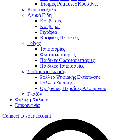
Έτοιμες Ραμμένες Κουρτίνες
Κουρτινόξυλα
Λευκά Είδη
Κουβέρτες
Κουβερλί
Ριχτάρια
Βρεφικές Πετσέτες
Τοίχος
Ταπετσαρίες
Φωτοταπετσαρίες
Παιδικές Φωτοταπετσαρίες
Παιδικές Ταπετσαρίες
Συστήματα Σκίασης
Ρόλλερ Ψηφιακής Εκτύπωσης
Ρόλλερ Σκίασης
Οριζόντιες Περσίδες Αλουμινίου
Γκαζόν
Φύλαξη Χαλιών
Επικοινωνία
Connect to your account