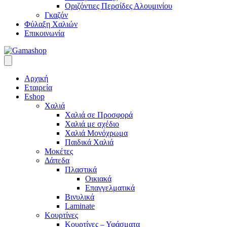
Οριζόντιες Περσίδες Αλουμινίου
Γκαζόν
Φύλαξη Χαλιών
Επικοινωνία
Αρχική
Εταιρεία
Eshop
Χαλιά
Χαλιά σε Προσφορά
Χαλιά με σχέδιο
Χαλιά Μονόχρωμα
Παιδικά Χαλιά
Μοκέτες
Δάπεδα
Πλαστικά
Οικιακά
Επαγγελματικά
Βινυλικά
Laminate
Κουρτίνες
Κουρτίνες – Υφάσματα