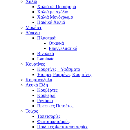
Χαλιά
Χαλιά σε Προσφορά
Χαλιά με σχέδιο
Χαλιά Μονόχρωμα
Παιδικά Χαλιά
Μοκέτες
Δάπεδα
Πλαστικά
Οικιακά
Επαγγελματικά
Βινυλικά
Laminate
Κουρτίνες
Κουρτίνες – Υφάσματα
Έτοιμες Ραμμένες Κουρτίνες
Κουρτινόξυλα
Λευκά Είδη
Κουβέρτες
Κουβερλί
Ριχτάρια
Βρεφικές Πετσέτες
Τοίχος
Ταπετσαρίες
Φωτοταπετσαρίες
Παιδικές Φωτοταπετσαρίες