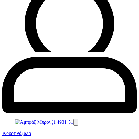
Κουρτινόξυλα
›