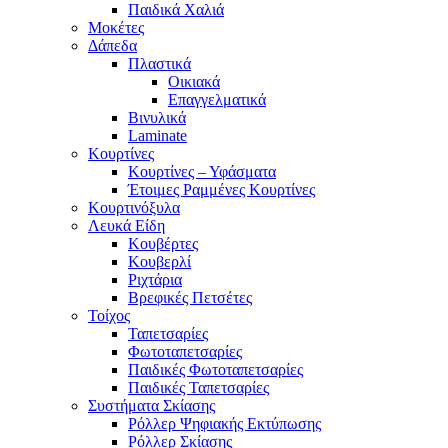
Παιδικά Χαλιά
Μοκέτες
Δάπεδα
Πλαστικά
Οικιακά
Επαγγελματικά
Βινυλικά
Laminate
Κουρτίνες
Κουρτίνες – Υφάσματα
Έτοιμες Ραμμένες Κουρτίνες
Κουρτινόξυλα
Λευκά Είδη
Κουβέρτες
Κουβερλί
Ριχτάρια
Βρεφικές Πετσέτες
Τοίχος
Ταπετσαρίες
Φωτοταπετσαρίες
Παιδικές Φωτοταπετσαρίες
Παιδικές Ταπετσαρίες
Συστήματα Σκίασης
Ρόλλερ Ψηφιακής Εκτύπωσης
Ρόλλερ Σκίασης