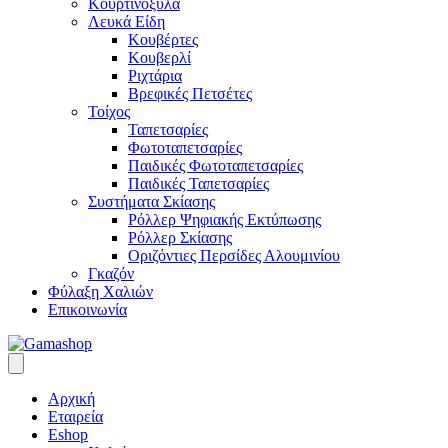
Κουρτινόξυλα
Λευκά Είδη
Κουβέρτες
Κουβερλί
Ριχτάρια
Βρεφικές Πετσέτες
Τοίχος
Ταπετσαρίες
Φωτοταπετσαρίες
Παιδικές Φωτοταπετσαρίες
Παιδικές Ταπετσαρίες
Συστήματα Σκίασης
Ρόλλερ Ψηφιακής Εκτύπωσης
Ρόλλερ Σκίασης
Οριζόντιες Περσίδες Αλουμινίου
Γκαζόν
Φύλαξη Χαλιών
Επικοινωνία
Αρχική
Εταιρεία
Eshop