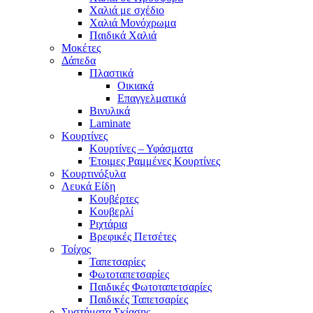
Χαλιά με σχέδιο
Χαλιά Μονόχρωμα
Παιδικά Χαλιά
Μοκέτες
Δάπεδα
Πλαστικά
Οικιακά
Επαγγελματικά
Βινυλικά
Laminate
Κουρτίνες
Κουρτίνες – Υφάσματα
Έτοιμες Ραμμένες Κουρτίνες
Κουρτινόξυλα
Λευκά Είδη
Κουβέρτες
Κουβερλί
Ριχτάρια
Βρεφικές Πετσέτες
Τοίχος
Ταπετσαρίες
Φωτοταπετσαρίες
Παιδικές Φωτοταπετσαρίες
Παιδικές Ταπετσαρίες
Συστήματα Σκίασης