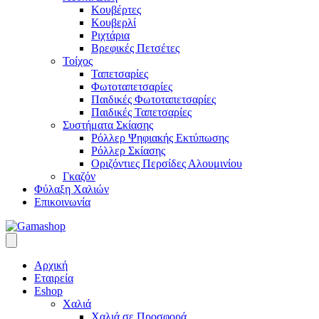
Κουβέρτες
Κουβερλί
Ριχτάρια
Βρεφικές Πετσέτες
Τοίχος
Ταπετσαρίες
Φωτοταπετσαρίες
Παιδικές Φωτοταπετσαρίες
Παιδικές Ταπετσαρίες
Συστήματα Σκίασης
Ρόλλερ Ψηφιακής Εκτύπωσης
Ρόλλερ Σκίασης
Οριζόντιες Περσίδες Αλουμινίου
Γκαζόν
Φύλαξη Χαλιών
Επικοινωνία
Αρχική
Εταιρεία
Eshop
Χαλιά
Χαλιά σε Προσφορά