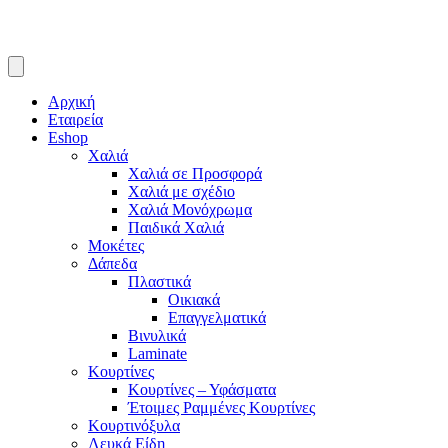
Αρχική
Εταιρεία
Eshop
Χαλιά
Χαλιά σε Προσφορά
Χαλιά με σχέδιο
Χαλιά Μονόχρωμα
Παιδικά Χαλιά
Μοκέτες
Δάπεδα
Πλαστικά
Οικιακά
Επαγγελματικά
Βινυλικά
Laminate
Κουρτίνες
Κουρτίνες – Υφάσματα
Έτοιμες Ραμμένες Κουρτίνες
Κουρτινόξυλα
Λευκά Είδη