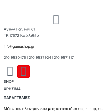
Αγίων Πάντων 61
ΤΚ 17672 Καλλιθέα
info@gamashop.gr
210-9580475 | 210-9587924 | 210-9571317
SHOP
ΧΡΗΣΙΜΑ
Χαλιά
Κουρτίνες
Τρόποι Πληρωμής
ΠΑΡΑΓΓΕΛΙΕΣ
Κουρτινόξυλα
Τρόποι & Έξοδα Αποστολής
Μέσω του ηλεκτρονικού μας καταστήματος
e-shop,
του
Ρόλλερ Σκίασης
Επιστροφές