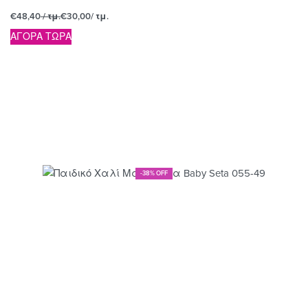
€
48,40
/ τμ.
€
30,00
/ τμ.
ΑΓΟΡΑ ΤΩΡΑ
-38% OFF