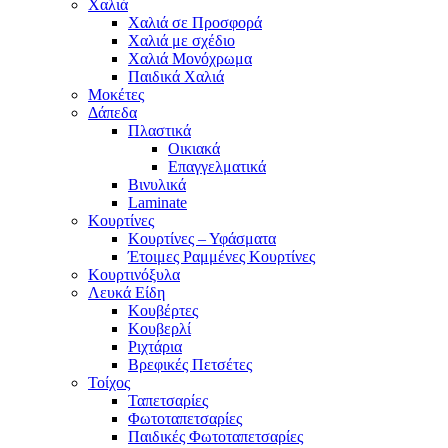
Χαλιά
Χαλιά σε Προσφορά
Χαλιά με σχέδιο
Χαλιά Μονόχρωμα
Παιδικά Χαλιά
Μοκέτες
Δάπεδα
Πλαστικά
Οικιακά
Επαγγελματικά
Βινυλικά
Laminate
Κουρτίνες
Κουρτίνες – Υφάσματα
Έτοιμες Ραμμένες Κουρτίνες
Κουρτινόξυλα
Λευκά Είδη
Κουβέρτες
Κουβερλί
Ριχτάρια
Βρεφικές Πετσέτες
Τοίχος
Ταπετσαρίες
Φωτοταπετσαρίες
Παιδικές Φωτοταπετσαρίες