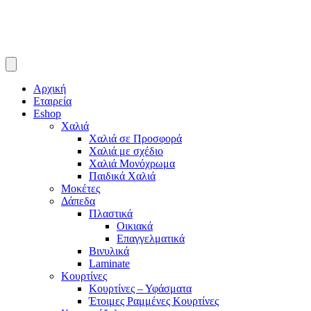
Αρχική
Εταιρεία
Eshop
Χαλιά
Χαλιά σε Προσφορά
Χαλιά με σχέδιο
Χαλιά Μονόχρωμα
Παιδικά Χαλιά
Μοκέτες
Δάπεδα
Πλαστικά
Οικιακά
Επαγγελματικά
Βινυλικά
Laminate
Κουρτίνες
Κουρτίνες – Υφάσματα
Έτοιμες Ραμμένες Κουρτίνες