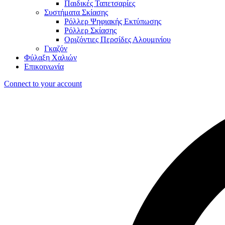
Παιδικές Ταπετσαρίες
Συστήματα Σκίασης
Ρόλλερ Ψηφιακής Εκτύπωσης
Ρόλλερ Σκίασης
Οριζόντιες Περσίδες Αλουμινίου
Γκαζόν
Φύλαξη Χαλιών
Επικοινωνία
Connect to your account