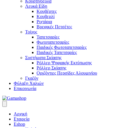
Κουρτινόξυλα
Λευκά Είδη
Κουβέρτες
Κουβερλί
Ριχτάρια
Βρεφικές Πετσέτες
Τοίχος
Ταπετσαρίες
Φωτοταπετσαρίες
Παιδικές Φωτοταπετσαρίες
Παιδικές Ταπετσαρίες
Συστήματα Σκίασης
Ρόλλερ Ψηφιακής Εκτύπωσης
Ρόλλερ Σκίασης
Οριζόντιες Περσίδες Αλουμινίου
Γκαζόν
Φύλαξη Χαλιών
Επικοινωνία
Αρχική
Εταιρεία
Eshop