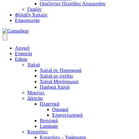
Οριζόντιες Περσίδες Αλουμινίου
Γκαζόν
Φύλαξη Χαλιών
Επικοινωνία
Αρχική
Εταιρεία
Eshop
Χαλιά
Χαλιά σε Προσφορά
Χαλιά με σχέδιο
Χαλιά Μονόχρωμα
Παιδικά Χαλιά
Μοκέτες
Δάπεδα
Πλαστικά
Οικιακά
Επαγγελματικά
Βινυλικά
Laminate
Κουρτίνες
Κουρτίνες – Υφάσματα