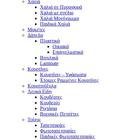
Χαλιά
Χαλιά σε Προσφορά
Χαλιά με σχέδιο
Χαλιά Μονόχρωμα
Παιδικά Χαλιά
Μοκέτες
Δάπεδα
Πλαστικά
Οικιακά
Επαγγελματικά
Βινυλικά
Laminate
Κουρτίνες
Κουρτίνες – Υφάσματα
Έτοιμες Ραμμένες Κουρτίνες
Κουρτινόξυλα
Λευκά Είδη
Κουβέρτες
Κουβερλί
Ριχτάρια
Βρεφικές Πετσέτες
Τοίχος
Ταπετσαρίες
Φωτοταπετσαρίες
Παιδικές Φωτοταπετσαρίες