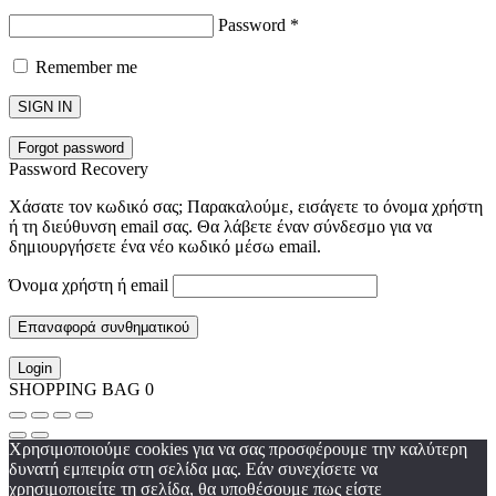
Password
*
Remember me
SIGN IN
Forgot password
Password Recovery
Χάσατε τον κωδικό σας; Παρακαλούμε, εισάγετε το όνομα χρήστη
ή τη διεύθυνση email σας. Θα λάβετε έναν σύνδεσμο για να
δημιουργήσετε ένα νέο κωδικό μέσω email.
Όνομα χρήστη ή email
Επαναφορά συνθηματικού
Login
SHOPPING BAG
0
Χρησιμοποιούμε cookies για να σας προσφέρουμε την καλύτερη
δυνατή εμπειρία στη σελίδα μας. Εάν συνεχίσετε να
χρησιμοποιείτε τη σελίδα, θα υποθέσουμε πως είστε