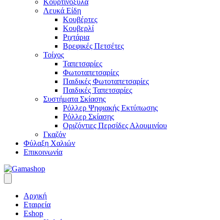
Κουρτινόξυλα
Λευκά Είδη
Κουβέρτες
Κουβερλί
Ριχτάρια
Βρεφικές Πετσέτες
Τοίχος
Ταπετσαρίες
Φωτοταπετσαρίες
Παιδικές Φωτοταπετσαρίες
Παιδικές Ταπετσαρίες
Συστήματα Σκίασης
Ρόλλερ Ψηφιακής Εκτύπωσης
Ρόλλερ Σκίασης
Οριζόντιες Περσίδες Αλουμινίου
Γκαζόν
Φύλαξη Χαλιών
Επικοινωνία
Αρχική
Εταιρεία
Eshop