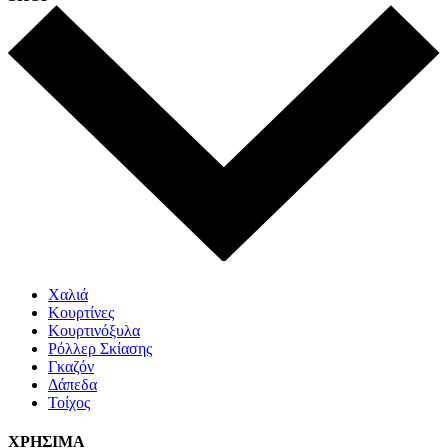
Χαλιά
Κουρτίνες
Κουρτινόξυλα
Ρόλλερ Σκίασης
Γκαζόν
Δάπεδα
Τοίχος
ΧΡΗΣΙΜΑ