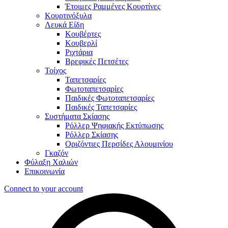
Έτοιμες Ραμμένες Κουρτίνες
Κουρτινόξυλα
Λευκά Είδη
Κουβέρτες
Κουβερλί
Ριχτάρια
Βρεφικές Πετσέτες
Τοίχος
Ταπετσαρίες
Φωτοταπετσαρίες
Παιδικές Φωτοταπετσαρίες
Παιδικές Ταπετσαρίες
Συστήματα Σκίασης
Ρόλλερ Ψηφιακής Εκτύπωσης
Ρόλλερ Σκίασης
Οριζόντιες Περσίδες Αλουμινίου
Γκαζόν
Φύλαξη Χαλιών
Επικοινωνία
Connect to your account