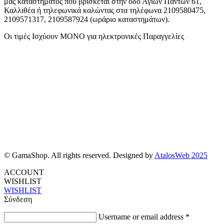
μας καταστήματος που βρίσκεται στην οδό Αγιων Πάντων 61,
Καλλιθέα ή τηλεφωνικά καλώντας στα τηλέφωνα 2109580475,
2109571317, 2109587924 (ωράριο καταστημάτων).
Οι τιμές Ισχύουν ΜΟΝΟ για ηλεκτρονικές Παραγγελίες
© GamaShop. All rights reserved. Designed by
AtalosWeb 2025
ACCOUNT
WISHLIST
WISHLIST
Σύνδεση
Username or email address
*