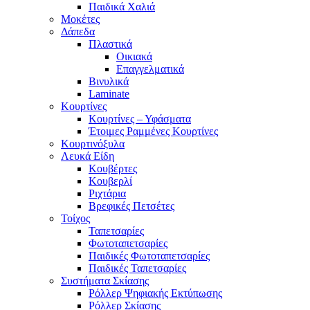
Παιδικά Χαλιά
Μοκέτες
Δάπεδα
Πλαστικά
Οικιακά
Επαγγελματικά
Βινυλικά
Laminate
Κουρτίνες
Κουρτίνες – Υφάσματα
Έτοιμες Ραμμένες Κουρτίνες
Κουρτινόξυλα
Λευκά Είδη
Κουβέρτες
Κουβερλί
Ριχτάρια
Βρεφικές Πετσέτες
Τοίχος
Ταπετσαρίες
Φωτοταπετσαρίες
Παιδικές Φωτοταπετσαρίες
Παιδικές Ταπετσαρίες
Συστήματα Σκίασης
Ρόλλερ Ψηφιακής Εκτύπωσης
Ρόλλερ Σκίασης