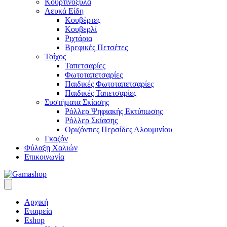
Κουρτινόξυλα
Λευκά Είδη
Κουβέρτες
Κουβερλί
Ριχτάρια
Βρεφικές Πετσέτες
Τοίχος
Ταπετσαρίες
Φωτοταπετσαρίες
Παιδικές Φωτοταπετσαρίες
Παιδικές Ταπετσαρίες
Συστήματα Σκίασης
Ρόλλερ Ψηφιακής Εκτύπωσης
Ρόλλερ Σκίασης
Οριζόντιες Περσίδες Αλουμινίου
Γκαζόν
Φύλαξη Χαλιών
Επικοινωνία
Αρχική
Εταιρεία
Eshop