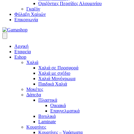
Οριζόντιες Περσίδες Αλουμινίου
Γκαζόν
Φύλαξη Χαλιών
Επικοινωνία
Αρχική
Εταιρεία
Eshop
Χαλιά
Χαλιά σε Προσφορά
Χαλιά με σχέδιο
Χαλιά Μονόχρωμα
Παιδικά Χαλιά
Μοκέτες
Δάπεδα
Πλαστικά
Οικιακά
Επαγγελματικά
Βινυλικά
Laminate
Κουρτίνες
Κουρτίνες – Υφάσματα