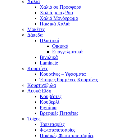
Χαλιά
Χαλιά σε Προσφορά
Χαλιά με σχέδιο
Χαλιά Μονόχρωμα
Παιδικά Χαλιά
Μοκέτες
Δάπεδα
Πλαστικά
Οικιακά
Επαγγελματικά
Βινυλικά
Laminate
Κουρτίνες
Κουρτίνες – Υφάσματα
Έτοιμες Ραμμένες Κουρτίνες
Κουρτινόξυλα
Λευκά Είδη
Κουβέρτες
Κουβερλί
Ριχτάρια
Βρεφικές Πετσέτες
Τοίχος
Ταπετσαρίες
Φωτοταπετσαρίες
Παιδικές Φωτοταπετσαρίες