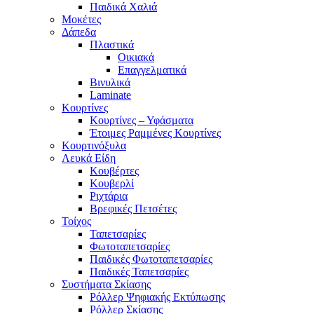
Παιδικά Χαλιά
Μοκέτες
Δάπεδα
Πλαστικά
Οικιακά
Επαγγελματικά
Βινυλικά
Laminate
Κουρτίνες
Κουρτίνες – Υφάσματα
Έτοιμες Ραμμένες Κουρτίνες
Κουρτινόξυλα
Λευκά Είδη
Κουβέρτες
Κουβερλί
Ριχτάρια
Βρεφικές Πετσέτες
Τοίχος
Ταπετσαρίες
Φωτοταπετσαρίες
Παιδικές Φωτοταπετσαρίες
Παιδικές Ταπετσαρίες
Συστήματα Σκίασης
Ρόλλερ Ψηφιακής Εκτύπωσης
Ρόλλερ Σκίασης