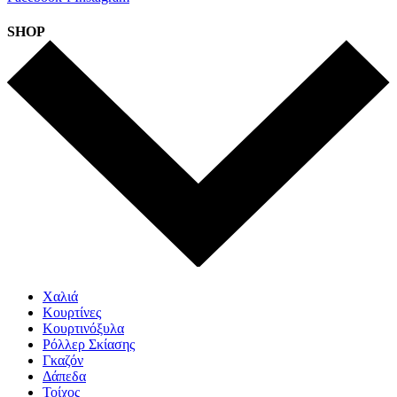
SHOP
Χαλιά
Κουρτίνες
Κουρτινόξυλα
Ρόλλερ Σκίασης
Γκαζόν
Δάπεδα
Τοίχος