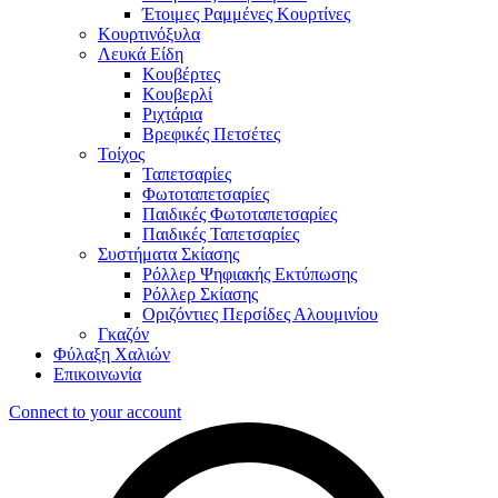
Έτοιμες Ραμμένες Κουρτίνες
Κουρτινόξυλα
Λευκά Είδη
Κουβέρτες
Κουβερλί
Ριχτάρια
Βρεφικές Πετσέτες
Τοίχος
Ταπετσαρίες
Φωτοταπετσαρίες
Παιδικές Φωτοταπετσαρίες
Παιδικές Ταπετσαρίες
Συστήματα Σκίασης
Ρόλλερ Ψηφιακής Εκτύπωσης
Ρόλλερ Σκίασης
Οριζόντιες Περσίδες Αλουμινίου
Γκαζόν
Φύλαξη Χαλιών
Επικοινωνία
Connect to your account