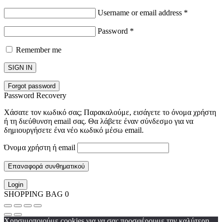
Username or email address
*
Password
*
Remember me
SIGN IN
Forgot password
Password Recovery
Χάσατε τον κωδικό σας; Παρακαλούμε, εισάγετε το όνομα χρήστη
ή τη διεύθυνση email σας. Θα λάβετε έναν σύνδεσμο για να
δημιουργήσετε ένα νέο κωδικό μέσω email.
Όνομα χρήστη ή email
Επαναφορά συνθηματικού
Login
SHOPPING BAG
0
Χρησιμοποιούμε cookies για να σας προσφέρουμε την καλύτερη