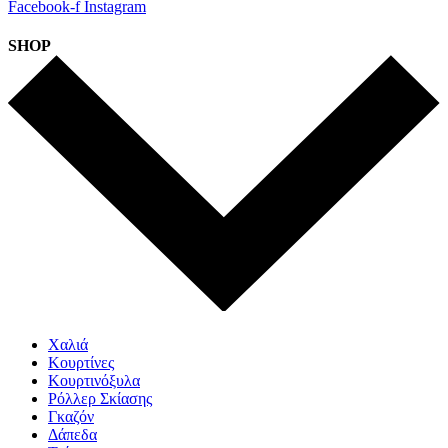
Facebook-f
Instagram
SHOP
Χαλιά
Κουρτίνες
Κουρτινόξυλα
Ρόλλερ Σκίασης
Γκαζόν
Δάπεδα