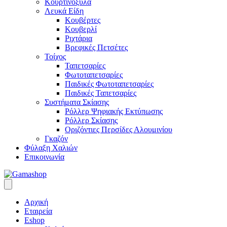
Κουρτινόξυλα
Λευκά Είδη
Κουβέρτες
Κουβερλί
Ριχτάρια
Βρεφικές Πετσέτες
Τοίχος
Ταπετσαρίες
Φωτοταπετσαρίες
Παιδικές Φωτοταπετσαρίες
Παιδικές Ταπετσαρίες
Συστήματα Σκίασης
Ρόλλερ Ψηφιακής Εκτύπωσης
Ρόλλερ Σκίασης
Οριζόντιες Περσίδες Αλουμινίου
Γκαζόν
Φύλαξη Χαλιών
Επικοινωνία
Αρχική
Εταιρεία
Eshop