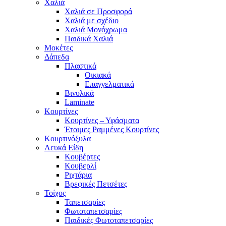
Χαλιά
Χαλιά σε Προσφορά
Χαλιά με σχέδιο
Χαλιά Μονόχρωμα
Παιδικά Χαλιά
Μοκέτες
Δάπεδα
Πλαστικά
Οικιακά
Επαγγελματικά
Βινυλικά
Laminate
Κουρτίνες
Κουρτίνες – Υφάσματα
Έτοιμες Ραμμένες Κουρτίνες
Κουρτινόξυλα
Λευκά Είδη
Κουβέρτες
Κουβερλί
Ριχτάρια
Βρεφικές Πετσέτες
Τοίχος
Ταπετσαρίες
Φωτοταπετσαρίες
Παιδικές Φωτοταπετσαρίες