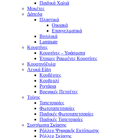
Παιδικά Χαλιά
Μοκέτες
Δάπεδα
Πλαστικά
Οικιακά
Επαγγελματικά
Βινυλικά
Laminate
Κουρτίνες
Κουρτίνες – Υφάσματα
Έτοιμες Ραμμένες Κουρτίνες
Κουρτινόξυλα
Λευκά Είδη
Κουβέρτες
Κουβερλί
Ριχτάρια
Βρεφικές Πετσέτες
Τοίχος
Ταπετσαρίες
Φωτοταπετσαρίες
Παιδικές Φωτοταπετσαρίες
Παιδικές Ταπετσαρίες
Συστήματα Σκίασης
Ρόλλερ Ψηφιακής Εκτύπωσης
Ρόλλερ Σκίασης