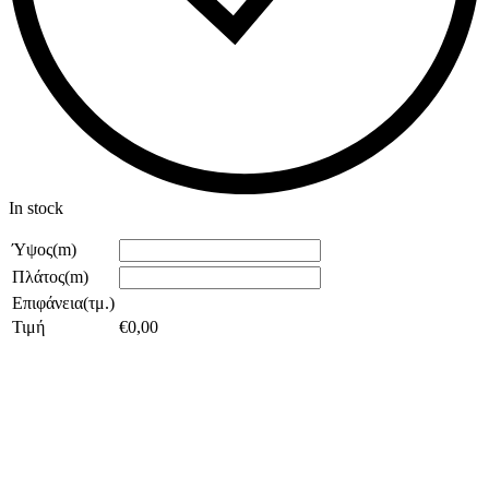
In stock
Ύψος(m)
Πλάτος(m)
Επιφάνεια(τμ.)
Τιμή
€
0,00