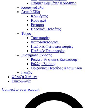
Έτοιμες Ραμμένες Κουρτίνες
Κουρτινόξυλα
Λευκά Είδη
Κουβέρτες
Κουβερλί
Ριχτάρια
Βρεφικές Πετσέτες
Τοίχος
Ταπετσαρίες
Φωτοταπετσαρίες
Παιδικές Φωτοταπετσαρίες
Παιδικές Ταπετσαρίες
Συστήματα Σκίασης
Ρόλλερ Ψηφιακής Εκτύπωσης
Ρόλλερ Σκίασης
Οριζόντιες Περσίδες Αλουμινίου
Γκαζόν
Φύλαξη Χαλιών
Επικοινωνία
Connect to your account