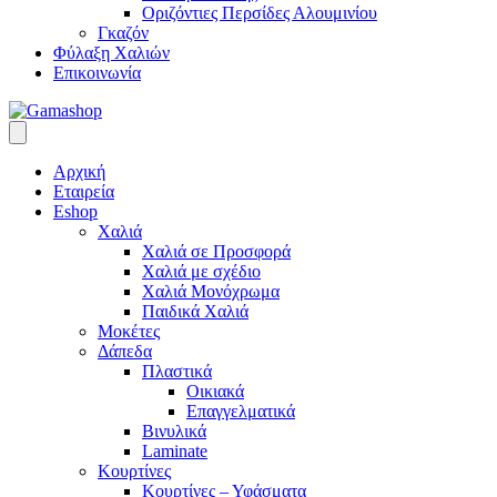
Οριζόντιες Περσίδες Αλουμινίου
Γκαζόν
Φύλαξη Χαλιών
Επικοινωνία
Αρχική
Εταιρεία
Eshop
Χαλιά
Χαλιά σε Προσφορά
Χαλιά με σχέδιο
Χαλιά Μονόχρωμα
Παιδικά Χαλιά
Μοκέτες
Δάπεδα
Πλαστικά
Οικιακά
Επαγγελματικά
Βινυλικά
Laminate
Κουρτίνες
Κουρτίνες – Υφάσματα