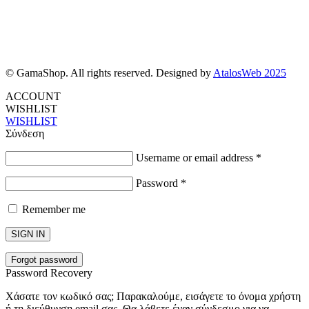
© GamaShop. All rights reserved. Designed by
AtalosWeb 2025
ACCOUNT
WISHLIST
WISHLIST
Σύνδεση
Username or email address
*
Password
*
Remember me
SIGN IN
Forgot password
Password Recovery
Χάσατε τον κωδικό σας; Παρακαλούμε, εισάγετε το όνομα χρήστη
ή τη διεύθυνση email σας. Θα λάβετε έναν σύνδεσμο για να