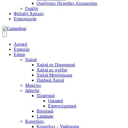
Οριζόντιες Περσίδες Αλουμινίου
Γκαζόν
Φύλαξη Χαλιών
Επικοινωνία
Αρχική
Εταιρεία
Eshop
Χαλιά
Χαλιά σε Προσφορά
Χαλιά με σχέδιο
Χαλιά Μονόχρωμα
Παιδικά Χαλιά
Μοκέτες
Δάπεδα
Πλαστικά
Οικιακά
Επαγγελματικά
Βινυλικά
Laminate
Κουρτίνες
Κουρτίνες – Υφάσματα