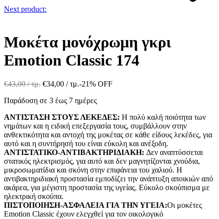
Next product:
Μοκέτα μονόχρωμη γκρι
Emotion Classic 174
€
43,00
/ τμ.
€
34,00
/ τμ.
-21% OFF
Παράδοση σε 3 έως 7 ημέρες
ΑΝΤΙΣΤΑΣΗ ΣΤΟΥΣ ΛΕΚΕΔΕΣ:
Η πολύ καλή ποιότητα των
νημάτων και η ειδική επεξεργασία τους, συμβάλλουν στην
ανθεκτικότητα και αντοχή της μοκέτας σε κάθε είδους λεκέδες, για
αυτό και η συντήρησή του είναι εύκολη και ανέξοδη.
ΑΝΤΙΣΤΑΤΙΚΟ-ΑΝΤΙΒΑΚΤΗΡΙΔΙΑΚΗ:
Δεν αναπτύσσεται
στατικός ηλεκτρισμός, για αυτό και δεν μαγνητίζονται χνούδια,
μικροσωματίδια και σκόνη στην επιφάνεια του χαλιού. Η
αντιβακτηριδιακή προστασία εμποδίζει την ανάπτυξη αποικιών από
ακάρεα, για μέγιστη προστασία της υγείας. Εύκολο σκούπισμα με
ηλεκτρική σκούπα.
ΠΙΣΤΟΠΟΙΗΣΗ-ΑΣΦΑΛΕΙΑ ΓΙΑ ΤΗΝ ΥΓΕΙΑ:
Οι μοκέτες
Emotion Classic έχουν ελεγχθεί για τον οικολογικό