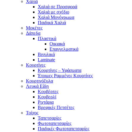
Χαλιά
Χαλιά σε Προσφορά
Χαλιά με σχέδιο
Χαλιά Μονόχρωμα
Παιδικά Χαλιά
Μοκέτες
Δάπεδα
Πλαστικά
Οικιακά
Επαγγελματικά
Βινυλικά
Laminate
Κουρτίνες
Κουρτίνες – Υφάσματα
Έτοιμες Ραμμένες Κουρτίνες
Κουρτινόξυλα
Λευκά Είδη
Κουβέρτες
Κουβερλί
Ριχτάρια
Βρεφικές Πετσέτες
Τοίχος
Ταπετσαρίες
Φωτοταπετσαρίες
Παιδικές Φωτοταπετσαρίες