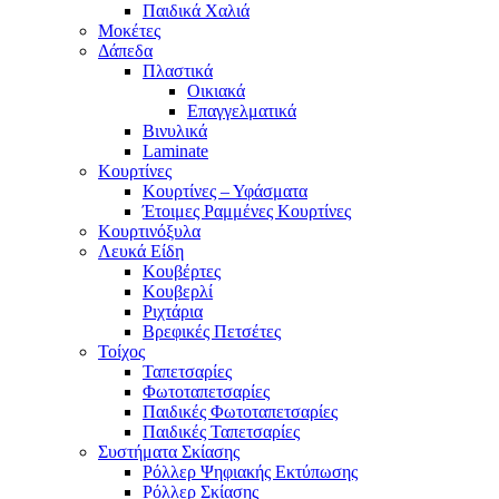
Παιδικά Χαλιά
Μοκέτες
Δάπεδα
Πλαστικά
Οικιακά
Επαγγελματικά
Βινυλικά
Laminate
Κουρτίνες
Κουρτίνες – Υφάσματα
Έτοιμες Ραμμένες Κουρτίνες
Κουρτινόξυλα
Λευκά Είδη
Κουβέρτες
Κουβερλί
Ριχτάρια
Βρεφικές Πετσέτες
Τοίχος
Ταπετσαρίες
Φωτοταπετσαρίες
Παιδικές Φωτοταπετσαρίες
Παιδικές Ταπετσαρίες
Συστήματα Σκίασης
Ρόλλερ Ψηφιακής Εκτύπωσης
Ρόλλερ Σκίασης