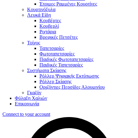
Έτοιμες Ραμμένες Κουρτίνες
Κουρτινόξυλα
Λευκά Είδη
Κουβέρτες
Κουβερλί
Ριχτάρια
Βρεφικές Πετσέτες
Τοίχος
Ταπετσαρίες
Φωτοταπετσαρίες
Παιδικές Φωτοταπετσαρίες
Παιδικές Ταπετσαρίες
Συστήματα Σκίασης
Ρόλλερ Ψηφιακής Εκτύπωσης
Ρόλλερ Σκίασης
Οριζόντιες Περσίδες Αλουμινίου
Γκαζόν
Φύλαξη Χαλιών
Επικοινωνία
Connect to your account