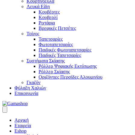
Κουρτινόξυλα
Λευκά Είδη
Κουβέρτες
Κουβερλί
Ριχτάρια
Βρεφικές Πετσέτες
Τοίχος
Ταπετσαρίες
Φωτοταπετσαρίες
Παιδικές Φωτοταπετσαρίες
Παιδικές Ταπετσαρίες
Συστήματα Σκίασης
Ρόλλερ Ψηφιακής Εκτύπωσης
Ρόλλερ Σκίασης
Οριζόντιες Περσίδες Αλουμινίου
Γκαζόν
Φύλαξη Χαλιών
Επικοινωνία
Αρχική
Εταιρεία
Eshop